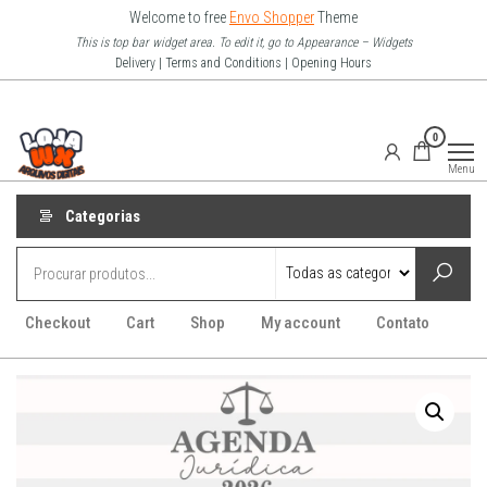
Pular
Welcome to free
Envo Shopper
Theme
para
This is top bar widget area. To edit it, go to Appearance – Widgets
Delivery | Terms and Conditions | Opening Hours
o
conteúdo
Loja Wx
0
–
Menu
Arquivo
Digitais
Categorias
Checkout
Cart
Shop
My account
Contato