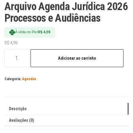
Arquivo Agenda Jurídica 2026
Processos e Audiências
À vista no Pix:
R$
4,59
R$
4,99
Arquivo
Adicionar ao carrinho
Agenda
Jurídica
2026
Categoria:
Agendas
Processos
e
Audiências
quantidade
Descrição
Avaliações (0)