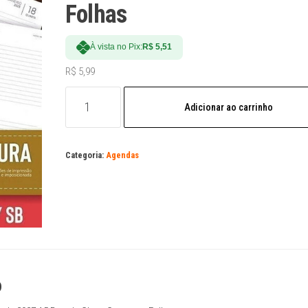
Folhas
À vista no Pix:
R$
5,51
R$
5,99
Arquivo
Adicionar ao carrinho
Digital
Agenda
2027
Categoria:
Agendas
A5
Datada
Clean
Costura
e
Folhas
quantidade
o