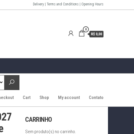
Delivery | Terms and Conditions | Opening Hours
0
R$ 0,00
heckout
Cart
Shop
My account
Contato
027
CARRINHO
e
Sem produto(s) no carrinho.