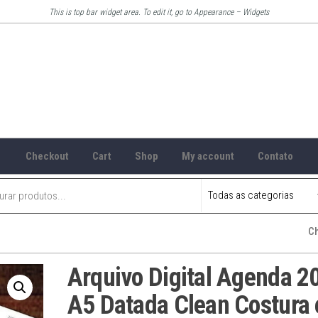
This is top bar widget area. To edit it, go to Appearance – Widgets
Checkout
Cart
Shop
My account
Contato
C
Arquivo Digital Agenda 2
A5 Datada Clean Costura 