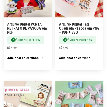
Arquivo Digital PORTA
Arquivo Digital Tag
RETRATO DE PÁSCOA em
Quadrada Páscoa em PNG
PDF
+ PDF + SVG
À vista no Pix:
R$
4,59
À vista no Pix:
R$
4,59
R$
4,99
R$
4,99
Adicionar ao carrinho
Adicionar ao carrinho