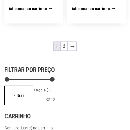
Adicionar ao carrinho
Adicionar ao carrinho
1
2
→
FILTRAR POR PREÇO
Preço
Preço
Preço:
R$ 0
—
Filtrar
mínimo
máximo
R$ 10
CARRINHO
Sem produto(s) no carrinho.