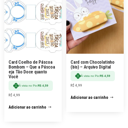
Card Coelho de Páscoa
Card com Chocolatinho
Bombom – Que a Páscoa
(bis) – Arquivo Digital
eja Tão Doce quanto
Você
À vista no Pix:
R$
4,59
R$
4,99
À vista no Pix:
R$
4,59
R$
4,99
Adicionar ao carrinho
Adicionar ao carrinho