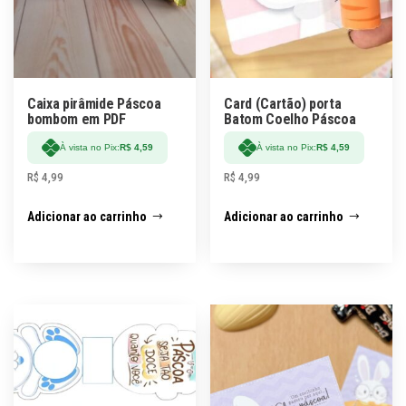
Caixa pirâmide Páscoa
Card (Cartão) porta
bombom em PDF
Batom Coelho Páscoa
À vista no Pix:
R$
4,59
À vista no Pix:
R$
4,59
R$
4,99
R$
4,99
Adicionar ao carrinho
Adicionar ao carrinho