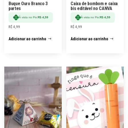
Buque Ouro Branco 3
Caixa de bombom e caixa
partes
bis editável no CANVA
À vista no Pix:
R$
4,59
À vista no Pix:
R$
4,59
R$
4,99
R$
4,99
Adicionar ao carrinho
Adicionar ao carrinho