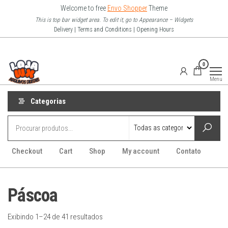
Pular
Welcome to free
Envo Shopper
Theme
para
This is top bar widget area. To edit it, go to Appearance – Widgets
Delivery | Terms and Conditions | Opening Hours
o
conteúdo
Loja Wx
0
–
Menu
Arquivo
Digitais
Categorias
Checkout
Cart
Shop
My account
Contato
Páscoa
Exibindo 1–24 de 41 resultados