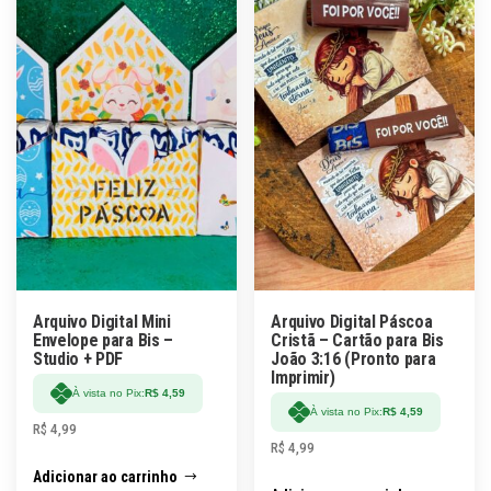
Arquivo Digital Mini
Arquivo Digital Páscoa
Envelope para Bis –
Cristã – Cartão para Bis
Studio + PDF
João 3:16 (Pronto para
Imprimir)
À vista no Pix:
R$
4,59
À vista no Pix:
R$
4,59
R$
4,99
R$
4,99
Adicionar ao carrinho