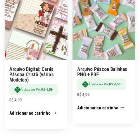
Arquivo Digital: Cards
Arquivo Páscoa Balinhas
Páscoa Cristã (vários
PNG + PDF
Modelos)
À vista no Pix:
R$
4,59
À vista no Pix:
R$
4,59
R$
4,99
R$
4,99
Adicionar ao carrinho
Adicionar ao carrinho