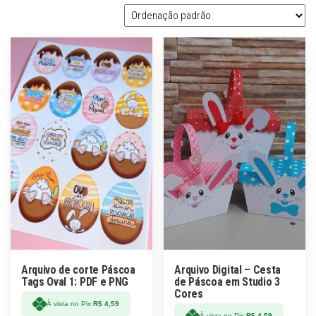
Arquivo de corte Páscoa
Arquivo Digital – Cesta
Tags Oval 1: PDF e PNG
de Páscoa em Studio 3
Cores
À vista no Pix:
R$
4,59
À vista no Pix:
R$
4,59