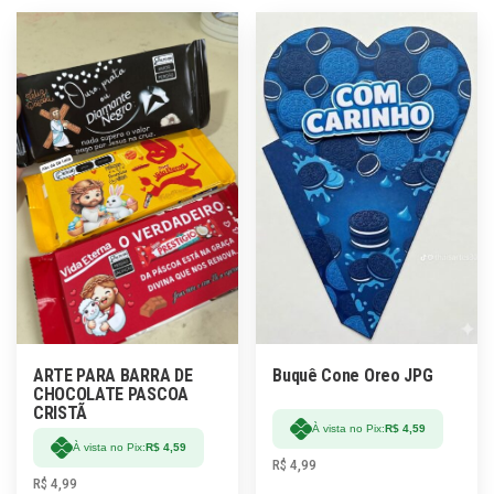
ARTE PARA BARRA DE
Buquê Cone Oreo JPG
CHOCOLATE PASCOA
CRISTÃ
À vista no Pix:
R$
4,59
À vista no Pix:
R$
4,59
R$
4,99
R$
4,99