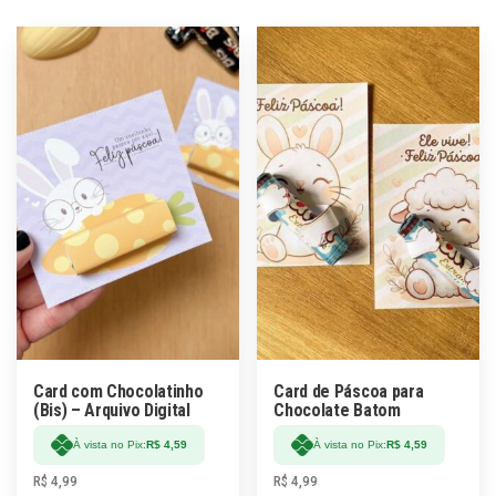
Card com Chocolatinho
Card de Páscoa para
(Bis) – Arquivo Digital
Chocolate Batom
À vista no Pix:
R$
4,59
À vista no Pix:
R$
4,59
R$
4,99
R$
4,99