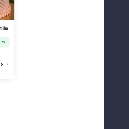
tilha
,75
ho