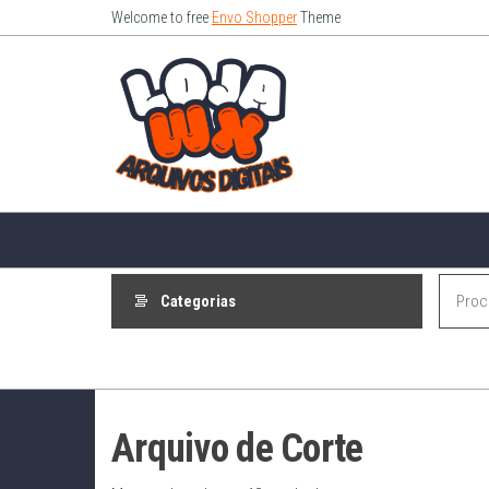
Pular
Welcome to free
Envo Shopper
Theme
para
Loja
o
Wx –
conteúdo
Arquivo
Digitais
Categorias
Arquivo de Corte