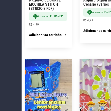
ARQUIVO DE CORTE
Arquivo Digital d
MOCHILA STITCH
Cenário (Vários
(STUDIO E PDF)
À vista no Pix:
R
À vista no Pix:
R$
4,59
R$
4,99
R$
4,99
Adicionar ao carr
Adicionar ao carrinho