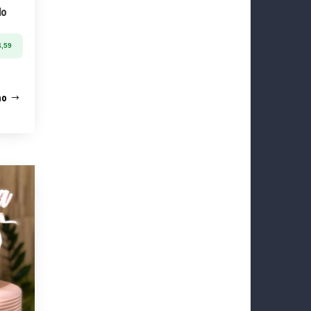
do
,59
ho