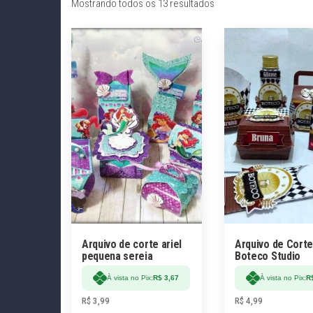
Mostrando todos os 13 resultados
Arquivo de corte ariel
Arquivo de Corte
pequena sereia
Boteco Studio
À vista no Pix:
R$
3,67
À vista no Pix:
R
R$
3,99
R$
4,99