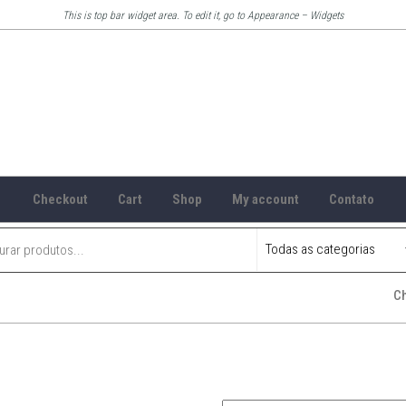
This is top bar widget area. To edit it, go to Appearance – Widgets
Checkout
Cart
Shop
My account
Contato
C