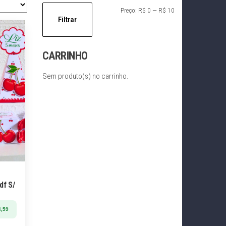
Preço
Preço
Preço:
R$ 0
—
R$ 10
Filtrar
mínimo
máximo
CARRINHO
Sem produto(s) no carrinho.
df S/
,59