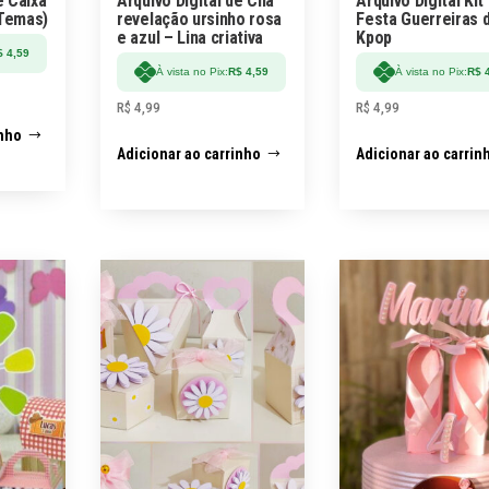
e Caixa
Arquivo Digital de Chá
Arquivo Digital Kit
 Temas)
revelação ursinho rosa
Festa Guerreiras 
e azul – Lina criativa
Kpop
$
4,59
À vista no Pix:
R$
4,59
À vista no Pix:
R$
4
R$
4,99
R$
4,99
inho
Adicionar ao carrinho
Adicionar ao carrin