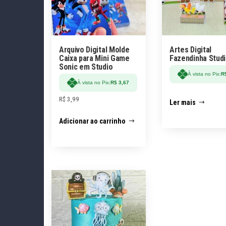
Arquivo Digital Molde
Artes Digital
Caixa para Mini Game
Fazendinha Stud
Sonic em Studio
À vista no Pix:
R
À vista no Pix:
R$
3,67
R$
3,99
Ler mais
Adicionar ao carrinho