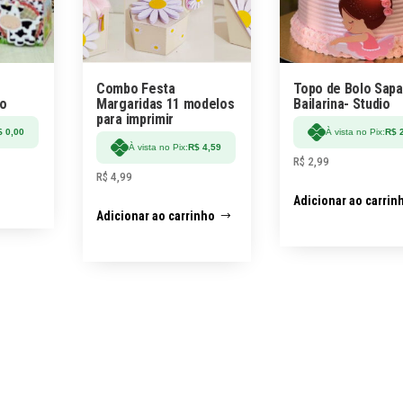
Combo Festa
Topo de Bolo Sapa
io
Margaridas 11 modelos
Bailarina- Studio
para imprimir
$
0,00
À vista no Pix:
R$
2
À vista no Pix:
R$
4,59
R$
2,99
R$
4,99
Adicionar ao carrin
Adicionar ao carrinho