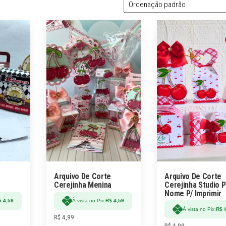
Arquivo De Corte
Arquivo De Corte
Cerejinha Menina
Cerejinha Studio P
Nome P/ Imprimir
$
4,59
À vista no Pix:
R$
4,59
À vista no Pix:
R$
4
R$
4,99
R$
4,99