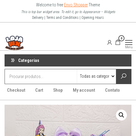
Pular
Welcome to free
Envo Shopper
Theme
para
This is top bar widget area. To edit it, go to Appearance – Widgets
Delivery | Terms and Conditions | Opening Hours
o
conteúdo
Loja Wx
0
–
Menu
Arquivo
Digitais
Categorias
Checkout
Cart
Shop
My account
Contato