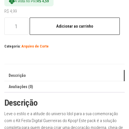
À vista no Pix:
R$
4,59
R$
4,99
Arquivo
Adicionar ao carrinho
Digital
Kit
Festa
Categoria:
Arquivo de Corte
Guerreiras
do
Kpop
quantidade
Descrição
Avaliações (0)
Descrição
Leve o estilo e a atitude do universo Idol para a sua comemoração
com o Kit Festa Digital Guerreiras do Kpop! Este pack é a solução
completa para quem deseja criar uma decoração moderna, cheia de