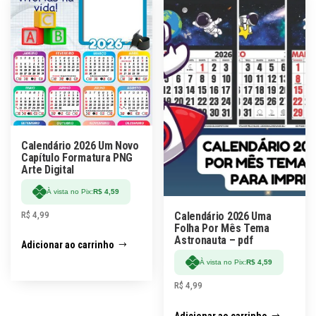
Calendário 2026 Um Novo
Capítulo Formatura PNG
Arte Digital
À vista no Pix:
R$
4,59
R$
4,99
Calendário 2026 Uma
Folha Por Mês Tema
Astronauta – pdf
Adicionar ao carrinho
À vista no Pix:
R$
4,59
R$
4,99
Adicionar ao carrinho