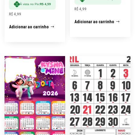
À vista no Pix:
R$
4,59
R$
4,99
R$
4,99
Adicionar ao carrinho
Adicionar ao carrinho