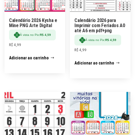
Calendário 2026 Kysha e
Calendário 2026 para
Mine PNG Arte Digital
Imprimir com Feriados A0
até A6 em pdf+png
À vista no Pix:
R$
4,59
À vista no Pix:
R$
4,59
R$
4,99
R$
4,99
Adicionar ao carrinho
Adicionar ao carrinho