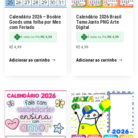
Calendário 2026 – Boobie
Calendário 2026 Brasil
Goods uma folha por Mes
TamoJunto PNG Arte
com Feriado
Digital
À vista no Pix:
R$
4,59
À vista no Pix:
R$
4,59
R$
4,99
R$
4,99
Adicionar ao carrinho
Adicionar ao carrinho