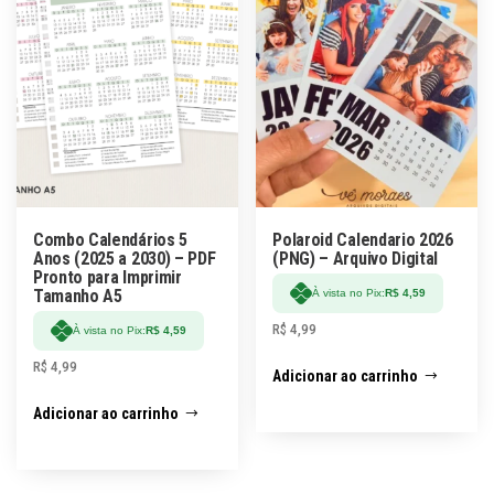
Combo Calendários 5
Polaroid Calendario 2026
Anos (2025 a 2030) – PDF
(PNG) – Arquivo Digital
Pronto para Imprimir
Tamanho A5
À vista no Pix:
R$
4,59
R$
4,99
À vista no Pix:
R$
4,59
R$
4,99
Adicionar ao carrinho
Adicionar ao carrinho