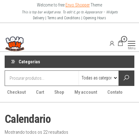
Pular
Welcome to free
Envo Shopper
Theme
para
This is top bar widget area. To edit it, go to Appearance – Widgets
Delivery | Terms and Conditions | Opening Hours
o
conteúdo
Loja Wx
0
–
Menu
Arquivo
Digitais
Categorias
Checkout
Cart
Shop
My account
Contato
Calendario
Mostrando todos os 22 resultados