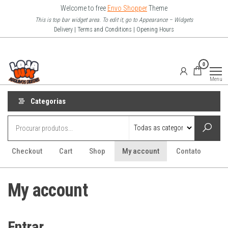
Pular
Welcome to free
Envo Shopper
Theme
para
This is top bar widget area. To edit it, go to Appearance – Widgets
Delivery | Terms and Conditions | Opening Hours
o
conteúdo
Loja Wx
0
–
Menu
Arquivo
Digitais
Categorias
Checkout
Cart
Shop
My account
Contato
My account
Entrar