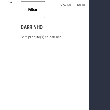
Preço
Preço
Preço:
R$ 0
—
R$ 10
Filtrar
mínimo
máximo
CARRINHO
Sem produto(s) no carrinho.