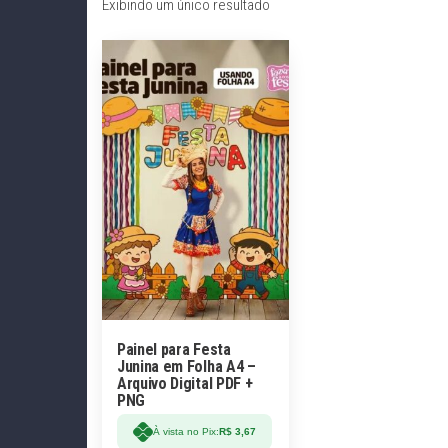
Exibindo um único resultado
Painel para Festa
Junina em Folha A4 –
Arquivo Digital PDF +
PNG
À vista no Pix:
R$
3,67