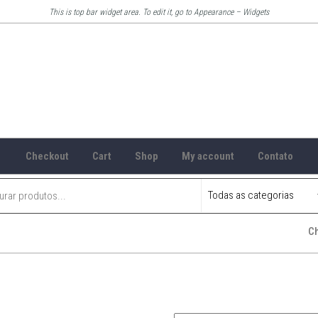
This is top bar widget area. To edit it, go to Appearance – Widgets
Checkout
Cart
Shop
My account
Contato
C