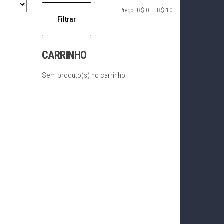
Preço
Preço
Preço:
R$ 0
—
R$ 10
Filtrar
mínimo
máximo
CARRINHO
Sem produto(s) no carrinho.