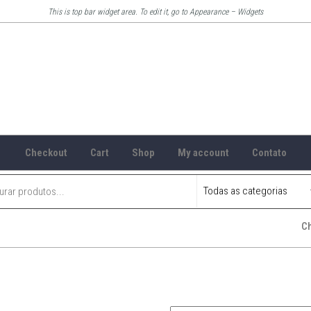
This is top bar widget area. To edit it, go to Appearance – Widgets
Checkout
Cart
Shop
My account
Contato
C