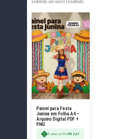
Exibindo um único resultado
Painel para Festa
Junina em Folha A4 –
Arquivo Digital PDF +
PNG
À vista no Pix:
R$
3,67