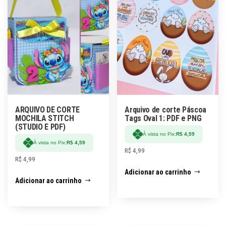
ARQUIVO DE CORTE
Arquivo de corte Páscoa
MOCHILA STITCH
Tags Oval 1: PDF e PNG
(STUDIO E PDF)
À vista no Pix:
R$
4,59
À vista no Pix:
R$
4,59
R$
4,99
R$
4,99
Adicionar ao carrinho
Adicionar ao carrinho