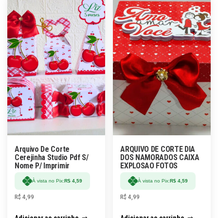
Arquivo De Corte
ARQUIVO DE CORTE DIA
Cerejinha Studio Pdf S/
DOS NAMORADOS CAIXA
Nome P/ Imprimir
EXPLOSAO FOTOS
À vista no Pix:
R$
4,59
À vista no Pix:
R$
4,59
R$
4,99
R$
4,99
Adicionar ao carrinho
Adicionar ao carrinho