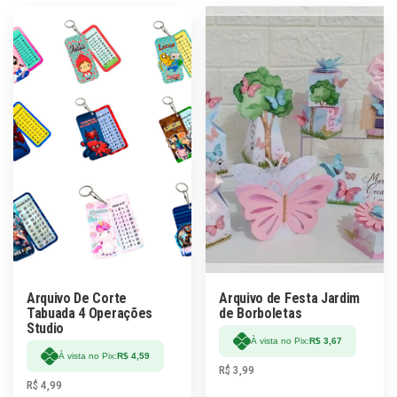
Arquivo De Corte
Arquivo de Festa Jardim
Tabuada 4 Operações
de Borboletas
Studio
À vista no Pix:
R$
3,67
À vista no Pix:
R$
4,59
R$
3,99
R$
4,99