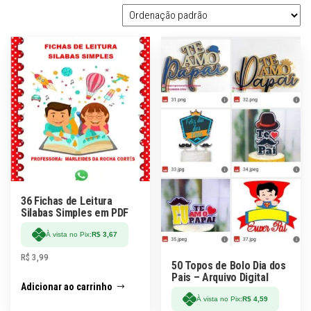
36 Fichas de Leitura
Silabas Simples em PDF
À vista no Pix:
R$
3,67
R$
3,99
50 Topos de Bolo Dia dos
Pais – Arquivo Digital
Adicionar ao carrinho
À vista no Pix:
R$
4,59