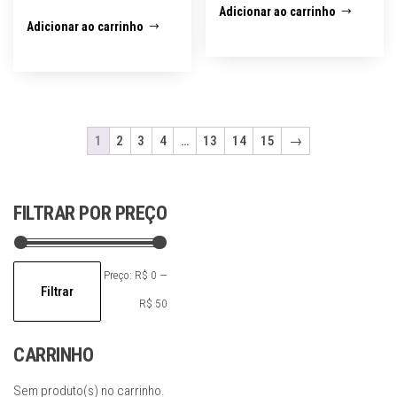
Adicionar ao carrinho
Adicionar ao carrinho
1
2
3
4
…
13
14
15
→
FILTRAR POR PREÇO
Preço
Preço
Preço:
R$ 0
—
Filtrar
mínimo
máximo
R$ 50
CARRINHO
Sem produto(s) no carrinho.