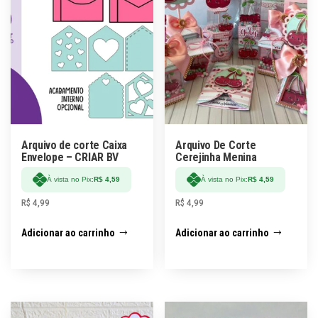
Arquivo de corte Caixa
Arquivo De Corte
Envelope – CRIAR BV
Cerejinha Menina
À vista no Pix:
R$
4,59
À vista no Pix:
R$
4,59
R$
4,99
R$
4,99
Adicionar ao carrinho
Adicionar ao carrinho