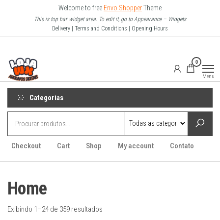
Pular
Welcome to free
Envo Shopper
Theme
para
This is top bar widget area. To edit it, go to Appearance – Widgets
Delivery | Terms and Conditions | Opening Hours
o
conteúdo
Loja Wx
0
–
Menu
Arquivo
Digitais
Categorias
Checkout
Cart
Shop
My account
Contato
Home
Exibindo 1–24 de 359 resultados