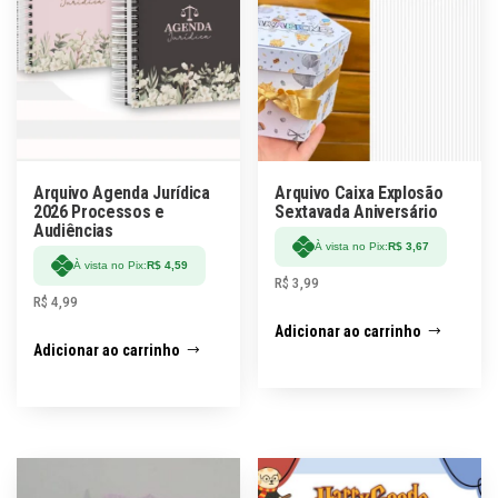
Arquivo Agenda Jurídica
Arquivo Caixa Explosão
2026 Processos e
Sextavada Aniversário
Audiências
À vista no Pix:
R$
3,67
À vista no Pix:
R$
4,59
R$
3,99
R$
4,99
Adicionar ao carrinho
Adicionar ao carrinho