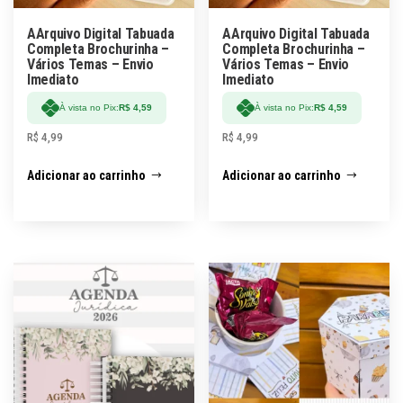
AArquivo Digital Tabuada
AArquivo Digital Tabuada
Completa Brochurinha –
Completa Brochurinha –
Vários Temas – Envio
Vários Temas – Envio
Imediato
Imediato
À vista no Pix:
R$
4,59
À vista no Pix:
R$
4,59
R$
4,99
R$
4,99
Adicionar ao carrinho
Adicionar ao carrinho