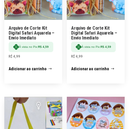
Arquivo de Corte Kit
Arquivo de Corte Kit
Digital Safari Aquarela –
Digital Safari Aquarela –
Envio Imediato
Envio Imediato
À vista no Pix:
R$
4,59
À vista no Pix:
R$
4,59
R$
4,99
R$
4,99
Adicionar ao carrinho
Adicionar ao carrinho