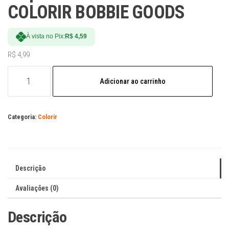
COLORIR BOBBIE GOODS
À vista no Pix:
R$
4,59
R$
4,99
Arquivo
Adicionar ao carrinho
CAIXA
MALETINHA
COLORIR
Categoria:
Colorir
BOBBIE
GOODS
quantidade
Descrição
Avaliações (0)
Descrição