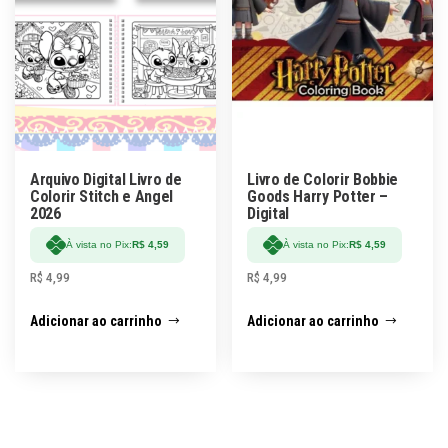
Arquivo Digital Livro de
Livro de Colorir Bobbie
Colorir Stitch e Angel
Goods Harry Potter –
2026
Digital
À vista no Pix:
R$
4,59
À vista no Pix:
R$
4,59
R$
4,99
R$
4,99
Adicionar ao carrinho
Adicionar ao carrinho