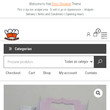
Pular
Welcome to free
Envo Shopper
Theme
para
This is top bar widget area. To edit it, go to Appearance – Widgets
Delivery | Terms and Conditions | Opening Hours
o
conteúdo
Loja Wx
0
–
Menu
Arquivo
Digitais
Categorias
Checkout
Cart
Shop
My account
Contato