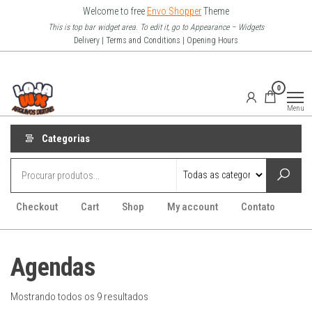
Pular
Welcome to free
Envo Shopper
Theme
para
This is top bar widget area. To edit it, go to Appearance – Widgets
Delivery | Terms and Conditions | Opening Hours
o
conteúdo
Loja Wx
0
–
Menu
Arquivo
Digitais
Categorias
Checkout
Cart
Shop
My account
Contato
Agendas
Mostrando todos os 9 resultados