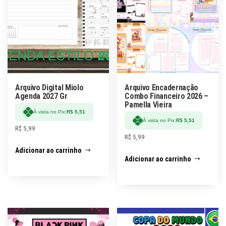
Arquivo Digital Miolo
Arquivo Encadernação
Agenda 2027 Gr
Combo Financeiro 2026 –
Pamella Vieira
À vista no Pix:
R$
5,51
À vista no Pix:
R$
5,51
R$
5,99
R$
5,99
Adicionar ao carrinho
Adicionar ao carrinho