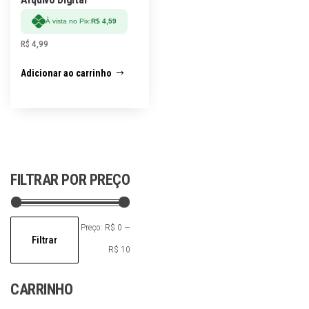
À vista no Pix:
R$
4,59
R$
4,99
Adicionar ao carrinho
FILTRAR POR PREÇO
Preço
Preço
Preço:
R$ 0
—
Filtrar
mínimo
máximo
R$ 10
CARRINHO