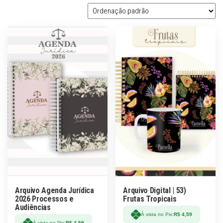
Arquivo Agenda Jurídica
Arquivo Digital | 53)
2026 Processos e
Frutas Tropicais
Audiências
À vista no Pix:
R$
4,59
À vista no Pix:
R$
4,59