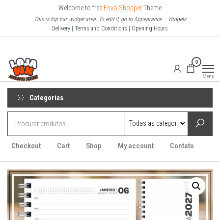
Pular
Welcome to free
Envo Shopper
Theme
para
This is top bar widget area. To edit it, go to Appearance – Widgets
Delivery | Terms and Conditions | Opening Hours
o
conteúdo
Loja Wx
0
–
Menu
Arquivo
Digitais
Categorias
Checkout
Cart
Shop
My account
Contato