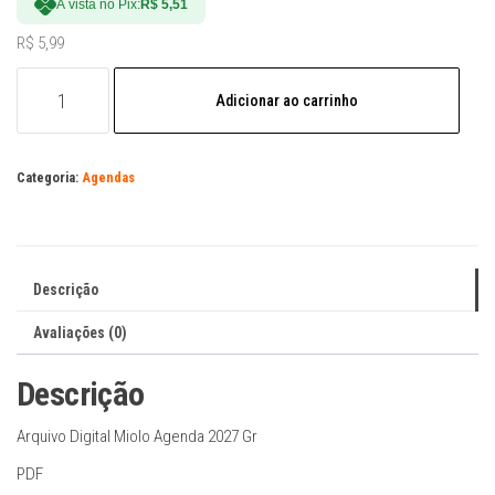
À vista no Pix:
R$
5,51
R$
5,99
Arquivo
Adicionar ao carrinho
Digital
Miolo
Agenda
Categoria:
Agendas
2027
Gr
quantidade
Descrição
Avaliações (0)
Descrição
Arquivo Digital Miolo Agenda 2027 Gr
PDF