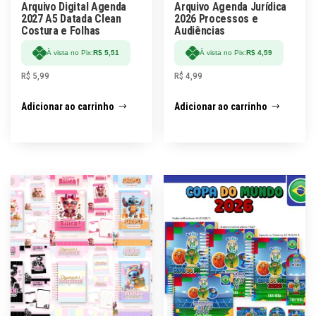
Arquivo Digital Agenda
Arquivo Agenda Jurídica
2027 A5 Datada Clean
2026 Processos e
Costura e Folhas
Audiências
À vista no Pix:
R$
5,51
À vista no Pix:
R$
4,59
R$
5,99
R$
4,99
Adicionar ao carrinho
Adicionar ao carrinho