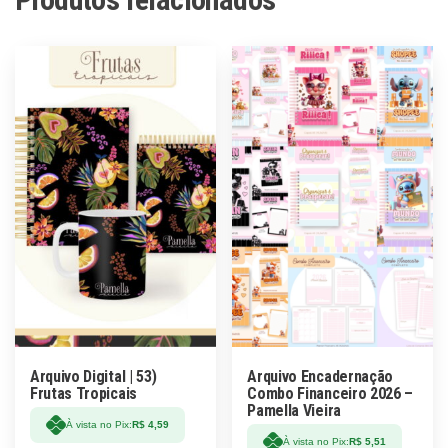
Arquivo Digital | 53)
Arquivo Encadernação
Frutas Tropicais
Combo Financeiro 2026 –
Pamella Vieira
À vista no Pix:
R$
4,59
À vista no Pix:
R$
5,51