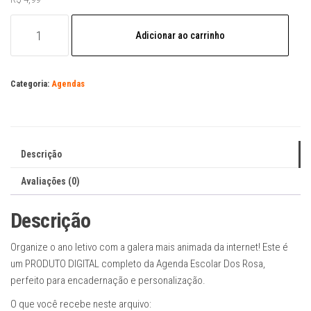
Arquivo
Adicionar ao carrinho
Digital
Agenda
Escolar
Categoria:
Agendas
dos
Rosa
pdf
-
Descrição
Envio
Rápido
Avaliações (0)
quantidade
Descrição
Organize o ano letivo com a galera mais animada da internet! Este é
um PRODUTO DIGITAL completo da Agenda Escolar Dos Rosa,
perfeito para encadernação e personalização.
O que você recebe neste arquivo: