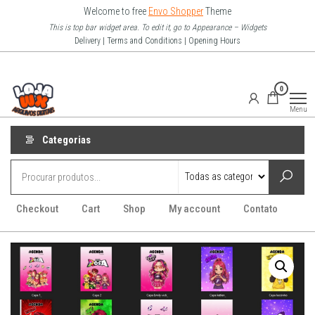
Pular
Welcome to free
Envo Shopper
Theme
para
This is top bar widget area. To edit it, go to Appearance – Widgets
Delivery | Terms and Conditions | Opening Hours
o
conteúdo
Loja Wx
0
–
Menu
Arquivo
Digitais
Categorias
Checkout
Cart
Shop
My account
Contato