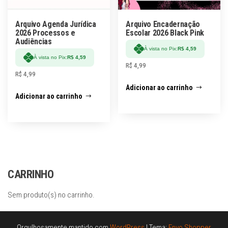
Arquivo Agenda Jurídica
Arquivo Encadernação
2026 Processos e
Escolar 2026 Black Pink
Audiências
À vista no Pix:
R$
4,59
À vista no Pix:
R$
4,59
R$
4,99
R$
4,99
Adicionar ao carrinho
Adicionar ao carrinho
CARRINHO
Sem produto(s) no carrinho.
Orgulhosamente mantido com
WordPress
|
Tema:
Envo Shopper