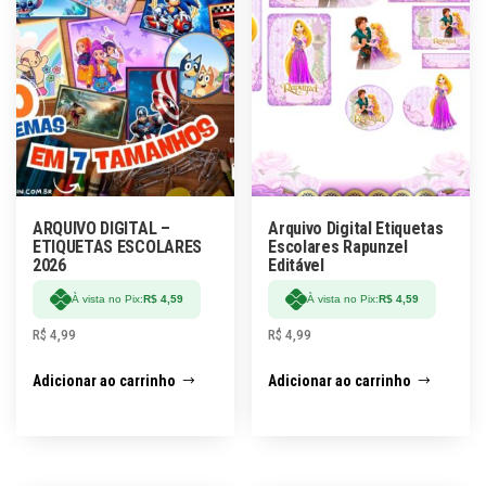
ARQUIVO DIGITAL –
Arquivo Digital Etiquetas
ETIQUETAS ESCOLARES
Escolares Rapunzel
2026
Editável
À vista no Pix:
R$
4,59
À vista no Pix:
R$
4,59
R$
4,99
R$
4,99
Adicionar ao carrinho
Adicionar ao carrinho