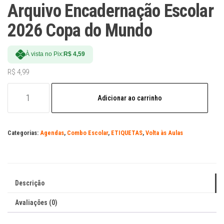
Arquivo Encadernação Escolar
2026 Copa do Mundo
À vista no Pix:
R$
4,59
R$
4,99
Arquivo
Adicionar ao carrinho
Encadernação
Escolar
2026
Categorias:
Agendas
,
Combo Escolar
,
ETIQUETAS
,
Volta às Aulas
Copa
do
Mundo
quantidade
Descrição
Avaliações (0)