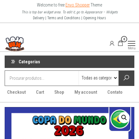
Pular
Welcome to free
Envo Shopper
Theme
para
This is top bar widget area. To edit it, go to Appearance – Widgets
Delivery | Terms and Conditions | Opening Hours
o
conteúdo
Loja Wx
0
–
Menu
Arquivo
Digitais
Categorias
Checkout
Cart
Shop
My account
Contato