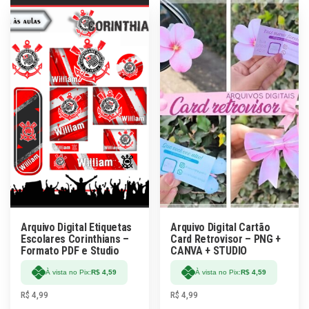
Arquivo Digital Etiquetas
Arquivo Digital Cartão
Escolares Corinthians –
Card Retrovisor – PNG +
Formato PDF e Studio
CANVA + STUDIO
À vista no Pix:
R$
4,59
À vista no Pix:
R$
4,59
R$
4,99
R$
4,99