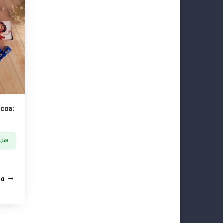
scoa:
,59
ho