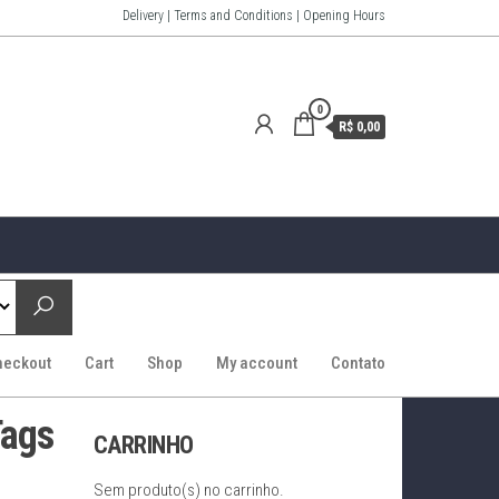
Delivery | Terms and Conditions | Opening Hours
0
R$ 0,00
heckout
Cart
Shop
My account
Contato
Tags
CARRINHO
Sem produto(s) no carrinho.