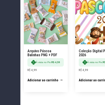
Arquivo Páscoa
Coleção Digital 
Balinhas PNG + PDF
2026
À vista no Pix:
R$
4,59
À vista no Pix:
R
R$
4,99
R$
4,99
Adicionar ao carrinho
Adicionar ao carr