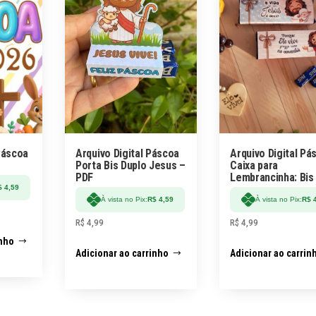
Páscoa
Arquivo Digital Páscoa
Arquivo Digital Pá
Porta Bis Duplo Jesus –
Caixa para
PDF
Lembrancinha: Bis
$
4,59
À vista no Pix:
R$
4,59
À vista no Pix:
R$
4
R$
4,99
R$
4,99
inho
Adicionar ao carrinho
Adicionar ao carrin