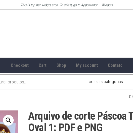
This is top bar widget area. To edit it, go to Appearance – Widgets
Checkout
Cart
Shop
My account
Contato
C
Arquivo de corte Páscoa 
Oval 1: PDF e PNG