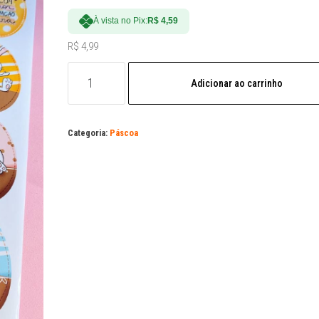
À vista no Pix:
R$
4,59
R$
4,99
Arquivo
Adicionar ao carrinho
de
corte
Páscoa
Categoria:
Páscoa
Tags
Oval
1:
PDF
e
PNG
quantidade