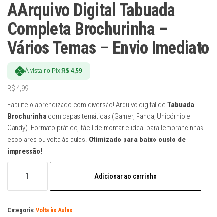
AArquivo Digital Tabuada
Completa Brochurinha –
Vários Temas – Envio Imediato
À vista no Pix:
R$
4,59
R$
4,99
Facilite o aprendizado com diversão! Arquivo digital de
Tabuada
Brochurinha
com capas temáticas (Gamer, Panda, Unicórnio e
Candy). Formato prático, fácil de montar e ideal para lembrancinhas
escolares ou volta às aulas.
Otimizado para baixo custo de
impressão!
AArquivo
Adicionar ao carrinho
Digital
Tabuada
Completa
Categoria:
Volta às Aulas
Brochurinha