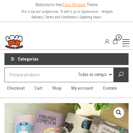
Pular
Welcome to free
Envo Shopper
Theme
para
This is top bar widget area. To edit it, go to Appearance – Widgets
Delivery | Terms and Conditions | Opening Hours
o
conteúdo
Loja Wx
0
–
Menu
Arquivo
Digitais
Categorias
Checkout
Cart
Shop
My account
Contato