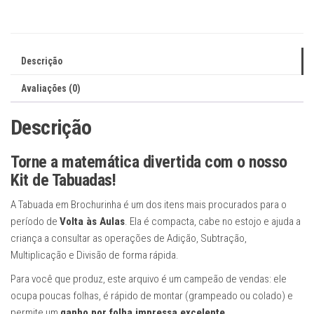
-
Vários
Temas
Descrição
-
Envio
Avaliações (0)
Imediato
quantidade
Descrição
Torne a matemática divertida com o nosso
Kit de Tabuadas!
A Tabuada em Brochurinha é um dos itens mais procurados para o
período de
Volta às Aulas
. Ela é compacta, cabe no estojo e ajuda a
criança a consultar as operações de Adição, Subtração,
Multiplicação e Divisão de forma rápida.
Para você que produz, este arquivo é um campeão de vendas: ele
ocupa poucas folhas, é rápido de montar (grampeado ou colado) e
permite um
ganho por folha impressa excelente
.