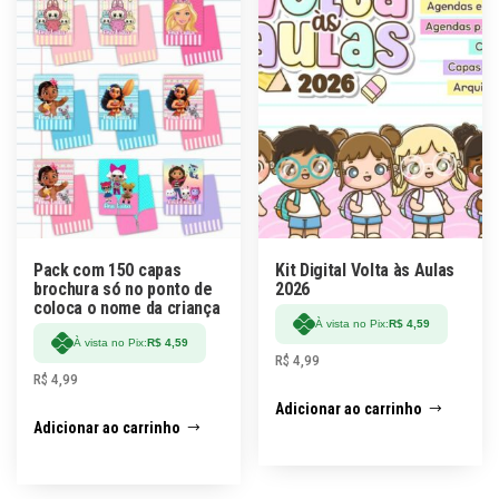
Pack com 150 capas
Kit Digital Volta às Aulas
brochura só no ponto de
2026
coloca o nome da criança
À vista no Pix:
R$
4,59
À vista no Pix:
R$
4,59
R$
4,99
R$
4,99
Adicionar ao carrinho
Adicionar ao carrinho