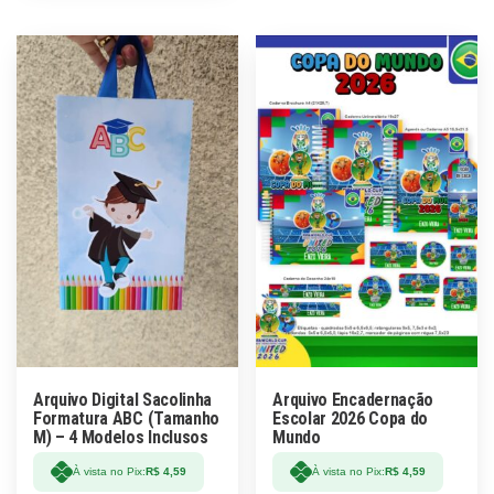
Arquivo Digital Sacolinha
Arquivo Encadernação
Formatura ABC (Tamanho
Escolar 2026 Copa do
M) – 4 Modelos Inclusos
Mundo
À vista no Pix:
R$
4,59
À vista no Pix:
R$
4,59