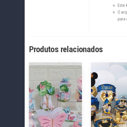
Este k
O arq
para 
Produtos relacionados