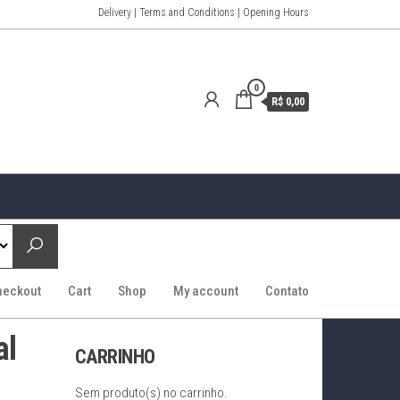
Delivery | Terms and Conditions | Opening Hours
0
R$ 0,00
heckout
Cart
Shop
My account
Contato
al
CARRINHO
Sem produto(s) no carrinho.