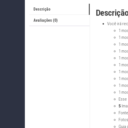
Descrição
Descriçã
Avaliações (0)
Você irá rec
1 mod
1 mod
1 mod
1 mod
1 mod
1 mod
1 mod
1 mod
1 mod
1 mod
Esse
5
Ima
Fonte
Fotos
Guia 