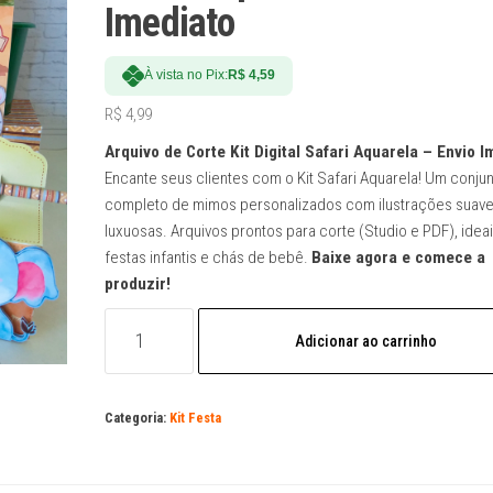
Imediato
À vista no Pix:
R$
4,59
R$
4,99
Arquivo de Corte Kit Digital Safari Aquarela – Envio I
Encante seus clientes com o Kit Safari Aquarela! Um conju
completo de mimos personalizados com ilustrações suave
luxuosas. Arquivos prontos para corte (Studio e PDF), idea
festas infantis e chás de bebê.
Baixe agora e comece a
produzir!
Arquivo
Adicionar ao carrinho
de
Corte
Kit
Categoria:
Kit Festa
Digital
Safari
Aquarela