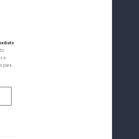
mediato
nto
s e
is para