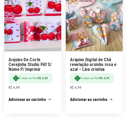
Arquivo De Corte
Arquivo Digital de Chá
Cerejinha Studio Pdf S/
revelação ursinho rosa e
Nome P/ Imprimir
azul – Lina criativa
À vista no Pix:
R$
4,59
À vista no Pix:
R$
4,59
R$
4,99
R$
4,99
Adicionar ao carrinho
Adicionar ao carrinho