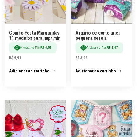
Combo Festa Margaridas
Arquivo de corte ariel
11 modelos para imprimir
pequena sereia
À vista no Pix:
R$
4,59
À vista no Pix:
R$
3,67
R$
4,99
R$
3,99
Adicionar ao carrinho
Adicionar ao carrinho