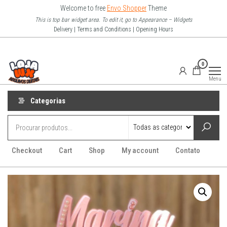
Pular
Welcome to free
Envo Shopper
Theme
para
This is top bar widget area. To edit it, go to Appearance – Widgets
Delivery | Terms and Conditions | Opening Hours
o
conteúdo
Loja Wx
0
–
Menu
Arquivo
Digitais
Categorias
Checkout
Cart
Shop
My account
Contato