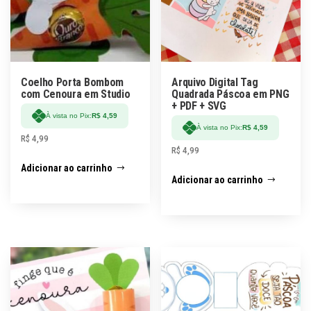
Coelho Porta Bombom
Arquivo Digital Tag
com Cenoura em Studio
Quadrada Páscoa em PNG
+ PDF + SVG
À vista no Pix:
R$
4,59
À vista no Pix:
R$
4,59
R$
4,99
R$
4,99
Adicionar ao carrinho
Adicionar ao carrinho