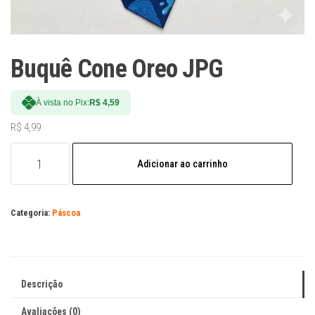
Buquê Cone Oreo JPG
À vista no Pix:
R$
4,59
R$
4,99
Buquê
Adicionar ao carrinho
Cone
Oreo
JPG
Categoria:
Páscoa
quantidade
Descrição
Avaliações (0)