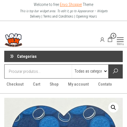
Pular
Welcome to free
Envo Shopper
Theme
para
This is top bar widget area. To edit it, go to Appearance – Widgets
Delivery | Terms and Conditions | Opening Hours
o
conteúdo
Loja Wx
0
–
Menu
Arquivo
Digitais
Categorias
Checkout
Cart
Shop
My account
Contato