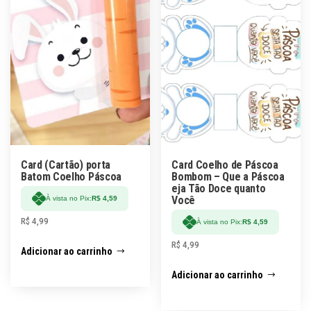
Card (Cartão) porta
Card Coelho de Páscoa
Batom Coelho Páscoa
Bombom – Que a Páscoa
eja Tão Doce quanto
Você
À vista no Pix:
R$
4,59
R$
4,99
À vista no Pix:
R$
4,59
R$
4,99
Adicionar ao carrinho
Adicionar ao carrinho