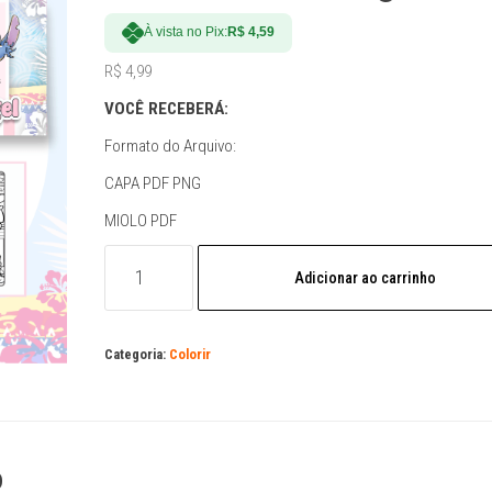
À vista no Pix:
R$
4,59
R$
4,99
VOCÊ RECEBERÁ:
Formato do Arquivo:
CAPA PDF PNG
MIOLO PDF
Arquivo
Adicionar ao carrinho
Digital
Livro
de
Categoria:
Colorir
Colorir
Stitch
e
Angel
2026
o