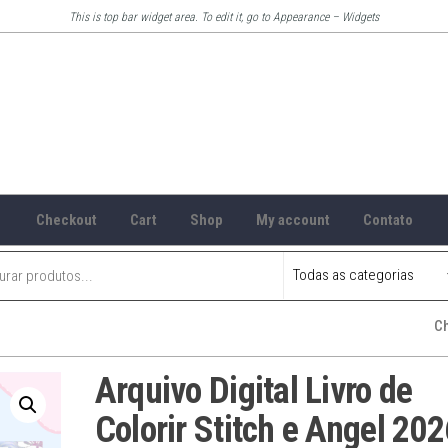
This is top bar widget area. To edit it, go to Appearance – Widgets
Checkout
Cart
Shop
My account
Contato
C
Arquivo Digital Livro de
Colorir Stitch e Angel 202