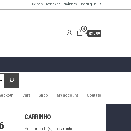
Delivery | Terms and Conditions | Opening Hours
0
R$ 0,00
heckout
Cart
Shop
My account
Contato
CARRINHO
6
Sem produto(s) no carrinho.