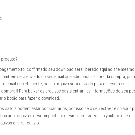
quantidade
o:
 produto?
pagamento foi confirmado seu download será liberado aqui no site mesmo
 também será enviado no seu email que adicionou na hora da compra, por 
ar o email corretamente, pois o arquivo será enviado para o mesmo email
a compra!!! Para baixar os arquivos basta entrar nas informações do seu pe
ar o botão para fazer o download.
os da loja podem estar compactados, por isso se o seu estiver é so abrir p
, baixar o arquivo e descompactar o mesmo, tem videos no youtube que en
uivos em .rar ou .zip