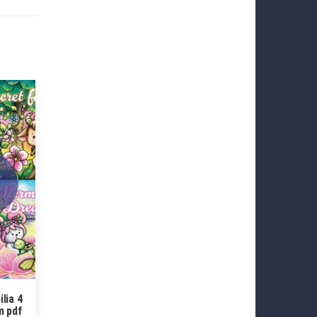
ilia 4
m pdf