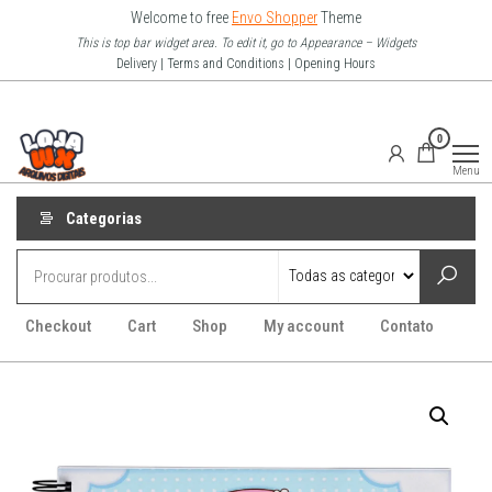
Pular
Welcome to free
Envo Shopper
Theme
para
This is top bar widget area. To edit it, go to Appearance – Widgets
Delivery | Terms and Conditions | Opening Hours
o
conteúdo
Loja Wx
0
–
Menu
Arquivo
Digitais
Categorias
Checkout
Cart
Shop
My account
Contato