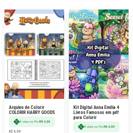
Arquivo de Colorir
Kit Digital Anna Emilia 4
COLORIR HARRY GOODS
Livros Famosos em pdf
para Colorir
À vista no Pix:
R$
4,59
À vista no Pix:
R$
4,59
R$
4,99