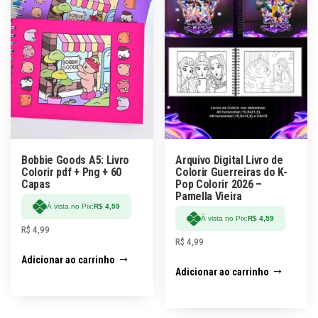
Bobbie Goods A5: Livro
Arquivo Digital Livro de
Colorir pdf + Png + 60
Colorir Guerreiras do K-
Capas
Pop Colorir 2026 –
Pamella Vieira
À vista no Pix:
R$
4,59
À vista no Pix:
R$
4,59
R$
4,99
R$
4,99
Adicionar ao carrinho
Adicionar ao carrinho