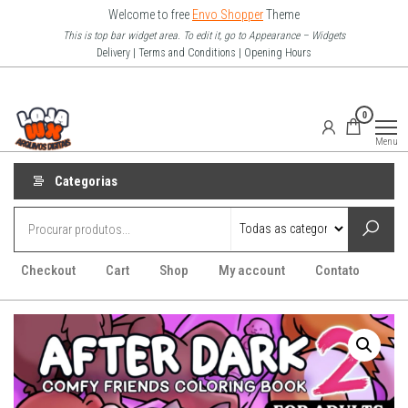
Pular
Welcome to free
Envo Shopper
Theme
para
This is top bar widget area. To edit it, go to Appearance – Widgets
Delivery | Terms and Conditions | Opening Hours
o
conteúdo
Loja Wx
0
–
Menu
Arquivo
Digitais
Categorias
Checkout
Cart
Shop
My account
Contato