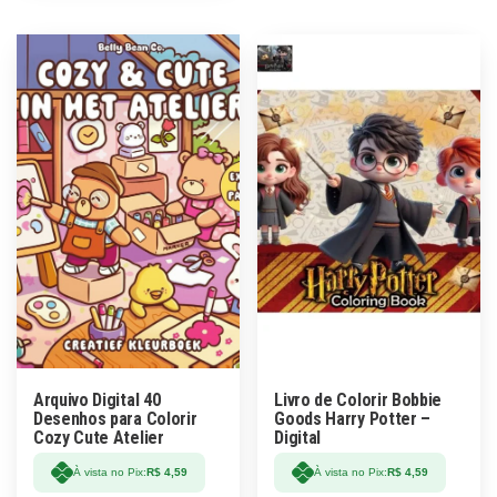
Arquivo Digital 40
Livro de Colorir Bobbie
Desenhos para Colorir
Goods Harry Potter –
Cozy Cute Atelier
Digital
À vista no Pix:
R$
4,59
À vista no Pix:
R$
4,59