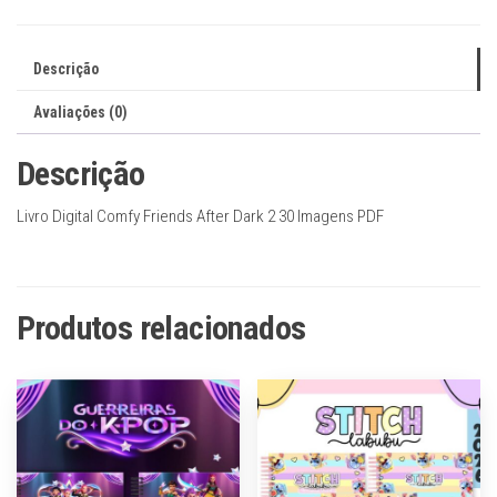
2
-
Descrição
30
Imagens
Avaliações (0)
em
pdf
Descrição
quantidade
Livro Digital Comfy Friends After Dark 2 30 Imagens PDF
Produtos relacionados