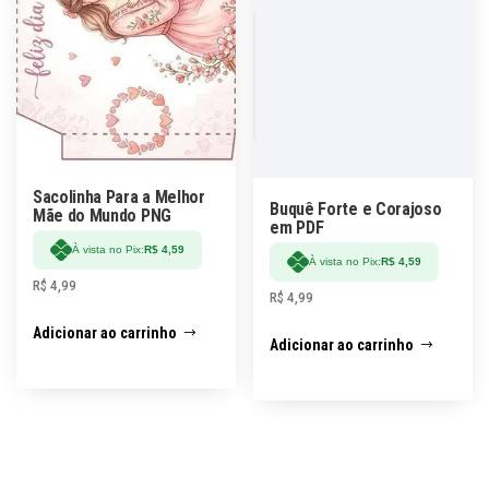
Sacolinha Para a Melhor
Buquê Forte e Corajoso
Mãe do Mundo PNG
em PDF
À vista no Pix:
R$
4,59
À vista no Pix:
R$
4,59
R$
4,99
R$
4,99
Adicionar ao carrinho
Adicionar ao carrinho