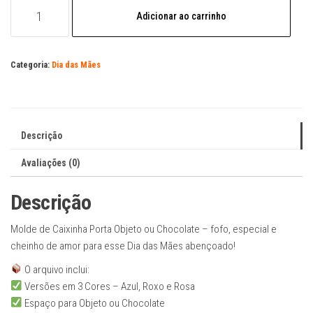
Molde
Adicionar ao carrinho
de
Caixinha
Porta
Categoria:
Dia das Mães
Objeto
ou
Chocolate
Dia
Descrição
das
Mães
Avaliações (0)
quantidade
Descrição
Molde de Caixinha Porta Objeto ou Chocolate – fofo, especial e
cheinho de amor para esse Dia das Mães abençoado!
O arquivo inclui:
Versões em 3 Cores – Azul, Roxo e Rosa
Espaço para Objeto ou Chocolate