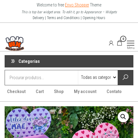
Pular
Welcome to free
Envo Shopper
Theme
para
This is top bar widget area. To edit it, go to Appearance – Widgets
Delivery | Terms and Conditions | Opening Hours
o
conteúdo
Loja Wx
0
–
Menu
Arquivo
Digitais
Categorias
Checkout
Cart
Shop
My account
Contato