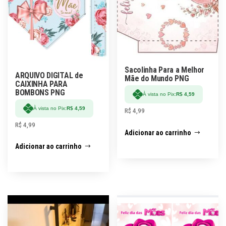
Sacolinha Para a Melhor
ARQUIVO DIGITAL de
Mãe do Mundo PNG
CAIXINHA PARA
BOMBONS PNG
À vista no Pix:
R$
4,59
À vista no Pix:
R$
4,59
R$
4,99
R$
4,99
Adicionar ao carrinho
Adicionar ao carrinho