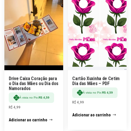
Drive Caixa Coração para
Cartão Xuxinha de Cetim
o Dia das Mães ou Dia dos
Dia das Mães – PDF
Namorados
À vista no Pix:
R$
4,59
À vista no Pix:
R$
4,59
R$
4,99
R$
4,99
Adicionar ao carrinho
Adicionar ao carrinho