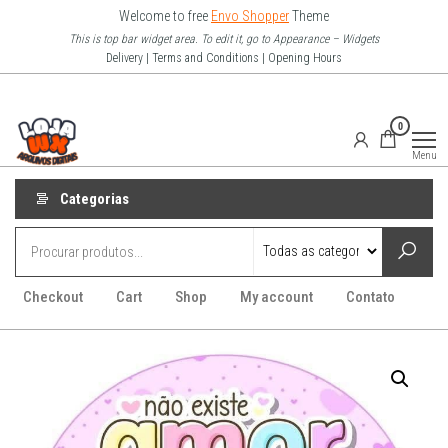
Pular
Welcome to free
Envo Shopper
Theme
para
This is top bar widget area. To edit it, go to Appearance – Widgets
Delivery | Terms and Conditions | Opening Hours
o
conteúdo
Loja Wx
0
–
Menu
Arquivo
Digitais
Categorias
Checkout
Cart
Shop
My account
Contato