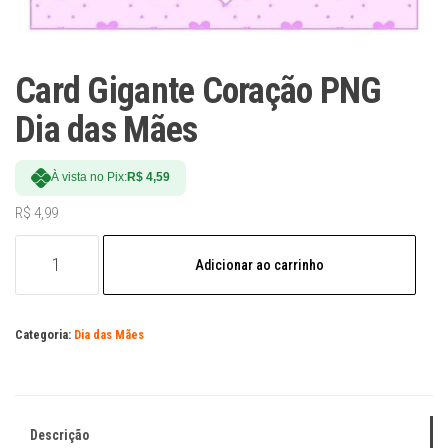
Card Gigante Coração PNG
Dia das Mães
À vista no Pix:
R$
4,59
R$
4,99
Card
Adicionar ao carrinho
Gigante
Coração
PNG
Categoria:
Dia das Mães
Dia
das
Mães
quantidade
Descrição