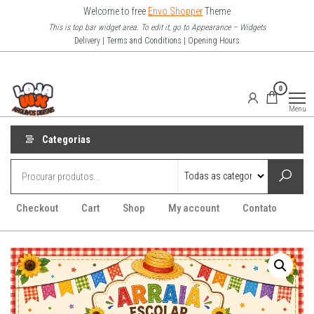
Pular
Welcome to free
Envo Shopper
Theme
para
This is top bar widget area. To edit it, go to Appearance – Widgets
Delivery | Terms and Conditions | Opening Hours
o
conteúdo
Loja Wx
0
–
Menu
Arquivo
Digitais
Categorias
Checkout
Cart
Shop
My account
Contato