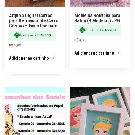
Arquivo Digital Cartão
Molde da Bolsinha para
para Retrovisor de Carro
Baton (4 Modelos) JPG
Cristão – Envio Imediato
À vista no Pix:
R$
4,59
À vista no Pix:
R$
4,59
R$
4,99
R$
4,99
Adicionar ao carrinho
Adicionar ao carrinho