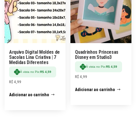
Arquivo Digital Moldes de
Quadrinhos Princesas
Sacolas Lina Criativa | 7
Disney em Studio3
Medidas Diferentes
À vista no Pix:
R$
4,59
À vista no Pix:
R$
4,59
R$
4,99
R$
4,99
Adicionar ao carrinho
Adicionar ao carrinho