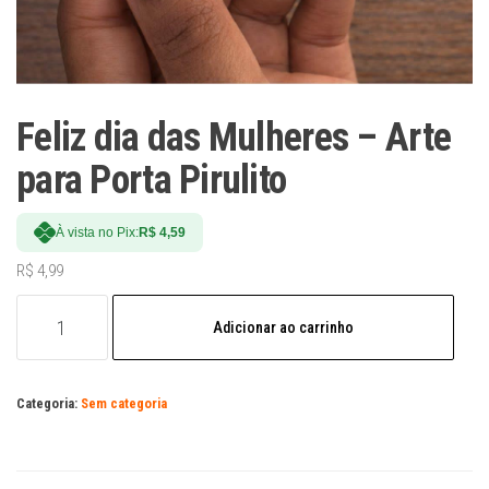
Feliz dia das Mulheres – Arte
para Porta Pirulito
À vista no Pix:
R$
4,59
R$
4,99
Feliz
Adicionar ao carrinho
dia
das
Mulheres
Categoria:
Sem categoria
-
Arte
para