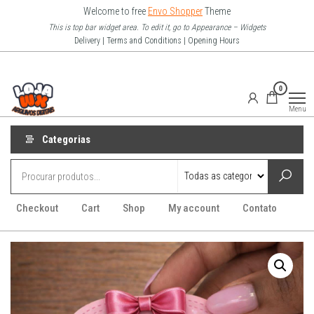
Pular
Welcome to free
Envo Shopper
Theme
para
This is top bar widget area. To edit it, go to Appearance – Widgets
Delivery | Terms and Conditions | Opening Hours
o
conteúdo
Loja Wx
0
–
Menu
Arquivo
Digitais
Categorias
Checkout
Cart
Shop
My account
Contato