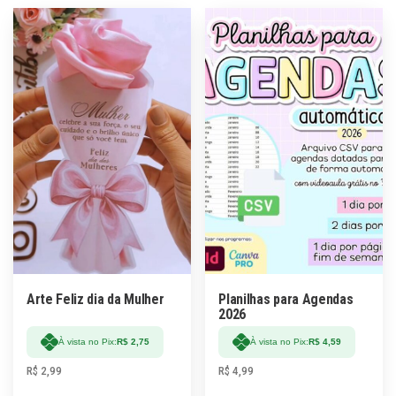
Arte Feliz dia da Mulher
Planilhas para Agendas
2026
À vista no Pix:
R$
2,75
À vista no Pix:
R$
4,59
R$
2,99
R$
4,99