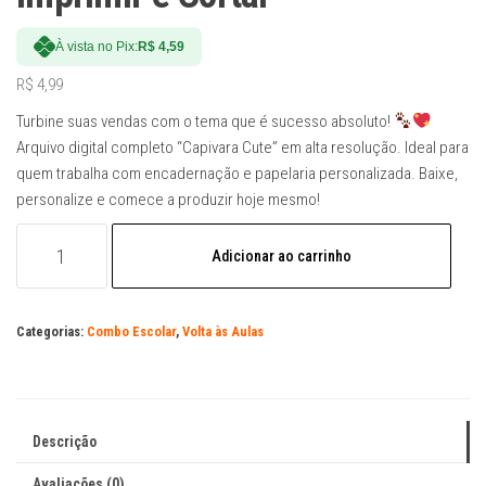
À vista no Pix:
R$
4,59
R$
4,99
Turbine suas vendas com o tema que é sucesso absoluto!
Arquivo digital completo “Capivara Cute” em alta resolução. Ideal para
quem trabalha com encadernação e papelaria personalizada. Baixe,
personalize e comece a produzir hoje mesmo!
Arquivo
Adicionar ao carrinho
Digital
Kit
Escolar
Categorias:
Combo Escolar
,
Volta às Aulas
Capivara
Cute
–
Pronto
Descrição
para
Imprimir
Avaliações (0)