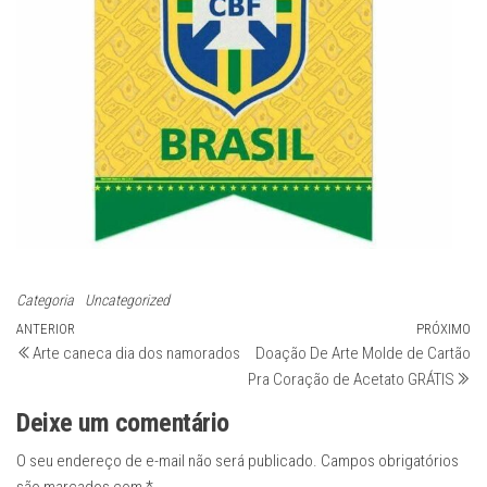
Categoria
Uncategorized
Navegação
Post
ANTERIOR
PRÓXIMO
Pr
Arte caneca dia dos namorados
Doação De Arte Molde de Cartão
anterior
po
de
Pra Coração de Acetato GRÁTIS
Post
Deixe um comentário
O seu endereço de e-mail não será publicado.
Campos obrigatórios