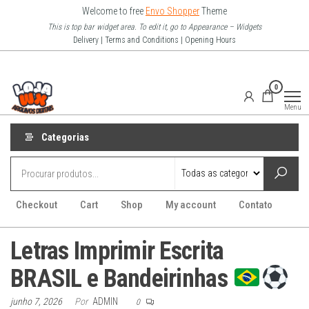
Pular
Welcome to free
Envo Shopper
Theme
para
This is top bar widget area. To edit it, go to Appearance – Widgets
Delivery | Terms and Conditions | Opening Hours
o
conteúdo
Loja Wx
0
–
Menu
Arquivo
Digitais
Categorias
Checkout
Cart
Shop
My account
Contato
Letras Imprimir Escrita
BRASIL e Bandeirinhas
junho 7, 2026
Por
ADMIN
0