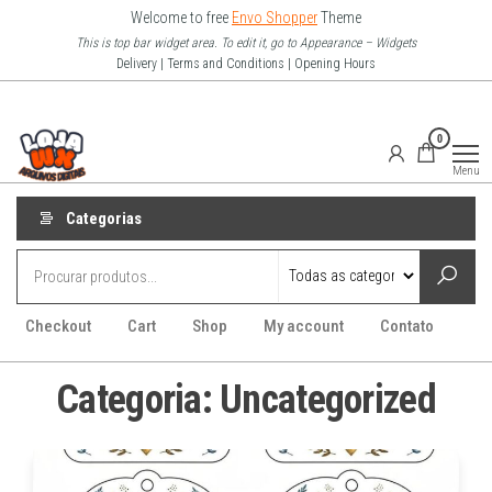
Pular
Welcome to free
Envo Shopper
Theme
para
This is top bar widget area. To edit it, go to Appearance – Widgets
Delivery | Terms and Conditions | Opening Hours
o
conteúdo
Loja Wx
0
–
Menu
Arquivo
Digitais
Categorias
Checkout
Cart
Shop
My account
Contato
Categoria:
Uncategorized