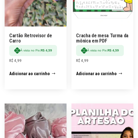
Cartão Retrovisor de
Cracha de mesa Turma da
Carro
mônica em PDF
À vista no Pix:
R$
4,59
À vista no Pix:
R$
4,59
R$
4,99
R$
4,99
Adicionar ao carrinho
Adicionar ao carrinho