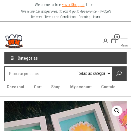
Pular
Welcome to free
Envo Shopper
Theme
para
This is top bar widget area. To edit it, go to Appearance – Widgets
Delivery | Terms and Conditions | Opening Hours
o
conteúdo
Loja Wx
0
–
Menu
Arquivo
Digitais
Categorias
Checkout
Cart
Shop
My account
Contato