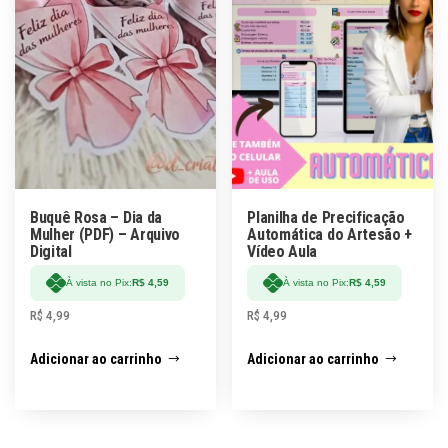
Buquê Rosa – Dia da
Planilha de Precificação
Mulher (PDF) – Arquivo
Automática do Artesão +
Digital
Vídeo Aula
À vista no Pix:
R$
4,59
À vista no Pix:
R$
4,59
R$
4,99
R$
4,99
Adicionar ao carrinho
Adicionar ao carrinho