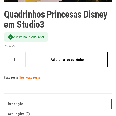
Quadrinhos Princesas Disney
em Studio3
À vista no Pix:
R$
4,59
R$
4,99
Quadrinhos
Adicionar ao carrinho
Princesas
Disney
em
Categoria:
Sem categoria
Studio3
quantidade
Descrição
Avaliações (0)