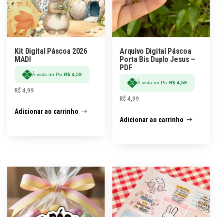
Kit Digital Páscoa 2026
Arquivo Digital Páscoa
MADI
Porta Bis Duplo Jesus –
PDF
À vista no Pix:
R$
4,59
À vista no Pix:
R$
4,59
R$
4,99
R$
4,99
Adicionar ao carrinho
Adicionar ao carrinho