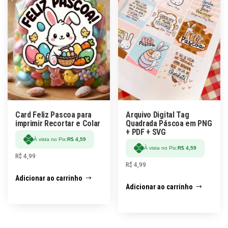
Card Feliz Pascoa para
Arquivo Digital Tag
imprimir Recortar e Colar
Quadrada Páscoa em PNG
+ PDF + SVG
À vista no Pix:
R$
4,59
À vista no Pix:
R$
4,59
R$
4,99
R$
4,99
Adicionar ao carrinho
Adicionar ao carrinho