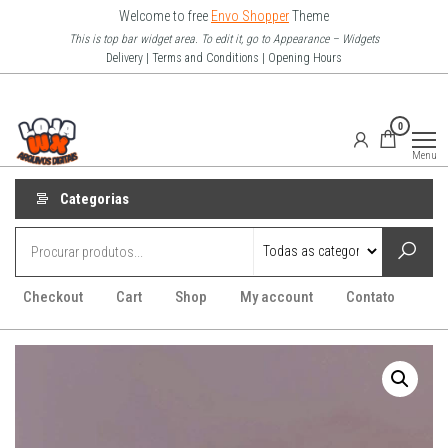
Pular
Welcome to free
Envo Shopper
Theme
para
This is top bar widget area. To edit it, go to Appearance – Widgets
Delivery | Terms and Conditions | Opening Hours
o
conteúdo
Loja Wx
0
–
Menu
Arquivo
Digitais
Categorias
Checkout
Cart
Shop
My account
Contato