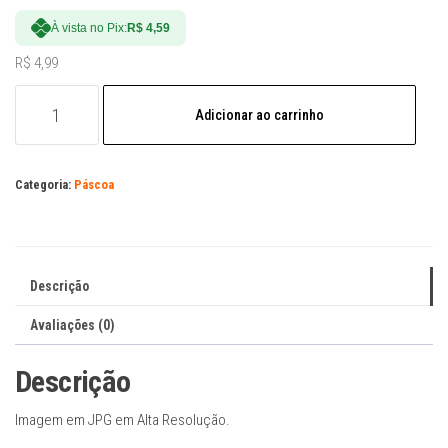
À vista no Pix:
R$
4,59
R$
4,99
Pascoa
Adicionar ao carrinho
Card
Ovo
50g
Categoria:
Páscoa
quantidade
Descrição
Avaliações (0)
Descrição
Imagem em JPG em Alta Resolução.