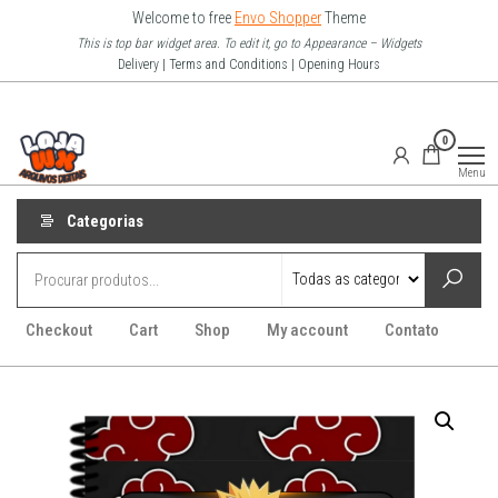
Pular
Welcome to free
Envo Shopper
Theme
para
This is top bar widget area. To edit it, go to Appearance – Widgets
Delivery | Terms and Conditions | Opening Hours
o
conteúdo
Loja Wx
0
–
Menu
Arquivo
Digitais
Categorias
Checkout
Cart
Shop
My account
Contato