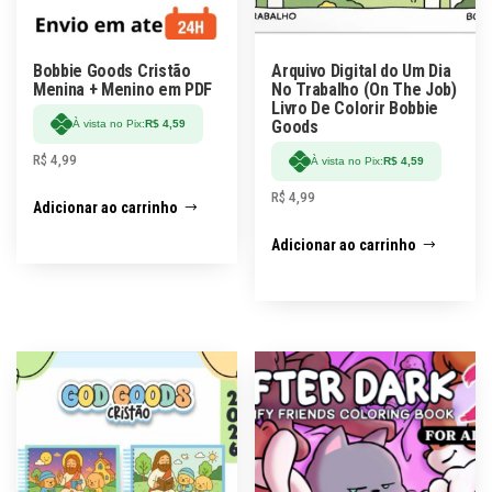
Bobbie Goods Cristão
Arquivo Digital do Um Dia
Menina + Menino em PDF
No Trabalho (On The Job)
Livro De Colorir Bobbie
Goods
À vista no Pix:
R$
4,59
R$
4,99
À vista no Pix:
R$
4,59
R$
4,99
Adicionar ao carrinho
Adicionar ao carrinho