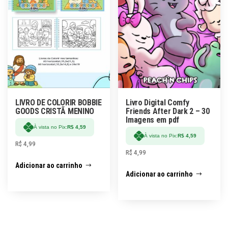
LIVRO DE COLORIR BOBBIE
Livro Digital Comfy
GOODS CRISTÃ MENINO
Friends After Dark 2 – 30
Imagens em pdf
À vista no Pix:
R$
4,59
À vista no Pix:
R$
4,59
R$
4,99
R$
4,99
Adicionar ao carrinho
Adicionar ao carrinho