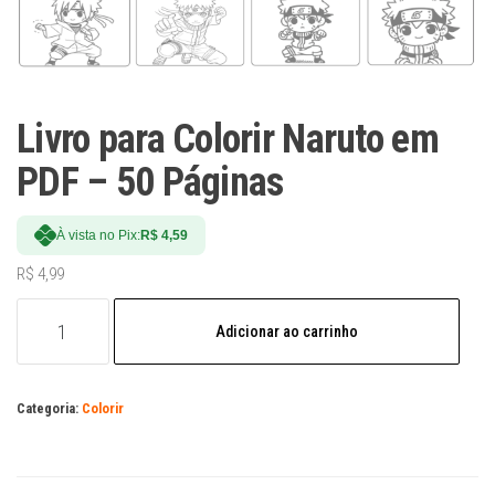
Livro para Colorir Naruto em
PDF – 50 Páginas
À vista no Pix:
R$
4,59
R$
4,99
Livro
Adicionar ao carrinho
para
Colorir
Naruto
Categoria:
Colorir
em
PDF
–