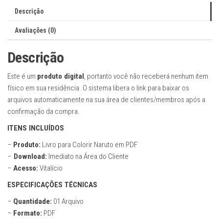
50
Descrição
Páginas
quantidade
Avaliações (0)
Descrição
Este é um
produto digital
, portanto você não receberá nenhum item
físico em sua residência. O sistema libera o link para baixar os
arquivos automaticamente na sua área de clientes/membros após a
confirmação da compra.
ITENS INCLUÍDOS
–
Produto:
Livro para Colorir Naruto em PDF
–
Download:
Imediato na Área do Cliente
–
Acesso:
Vitalício
ESPECIFICAÇÕES TÉCNICAS
–
Quantidade:
01 Arquivo
–
Formato:
PDF