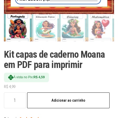
Kit capas de caderno Moana
em PDF para imprimir
À vista no Pix:
R$
4,59
R$
4,99
Kit
Adicionar ao carrinho
capas
de
caderno