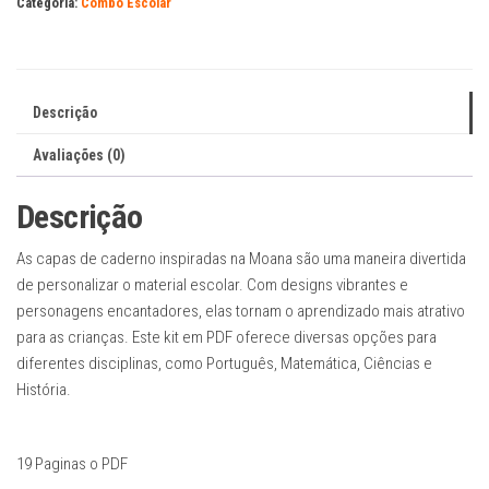
Categoria:
Combo Escolar
Moana
em
PDF
para
Descrição
imprimir
quantidade
Avaliações (0)
Descrição
As capas de caderno inspiradas na Moana são uma maneira divertida
de personalizar o material escolar. Com designs vibrantes e
personagens encantadores, elas tornam o aprendizado mais atrativo
para as crianças. Este kit em PDF oferece diversas opções para
diferentes disciplinas, como Português, Matemática, Ciências e
História.
19 Paginas o PDF