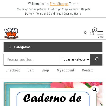
Pular
Welcome to free
Envo Shopper
Theme
para
This is top bar widget area. To edit it, go to Appearance – Widgets
Delivery | Terms and Conditions | Opening Hours
o
conteúdo
Loja Wx
0
–
Menu
Arquivo
Digitais
Categorias
Checkout
Cart
Shop
My account
Contato