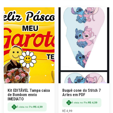
Kit EDITÁVEL Tampa caixa
Buquê cone do Stitch 7
de Bombom envio
Artes em PDF
IMEDIATO
À vista no Pix:
R$
4,59
À vista no Pix:
R$
4,59
R$
4,99