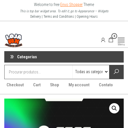
Pular
Welcome to free
Envo Shopper
Theme
para
This is top bar widget area. To edit it, go to Appearance – Widgets
Delivery | Terms and Conditions | Opening Hours
o
conteúdo
Loja Wx
0
–
Menu
Arquivo
Digitais
Categorias
Checkout
Cart
Shop
My account
Contato