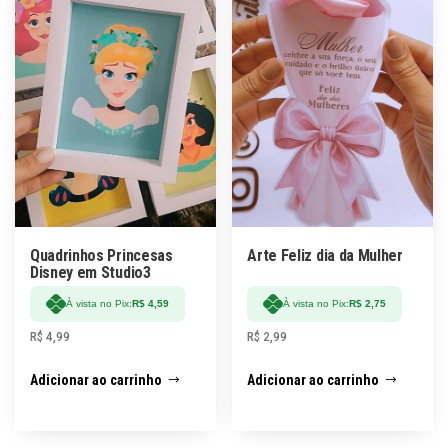
Quadrinhos Princesas
Arte Feliz dia da Mulher
Disney em Studio3
À vista no Pix:
R$
4,59
À vista no Pix:
R$
2,75
R$
4,99
R$
2,99
Adicionar ao carrinho
Adicionar ao carrinho