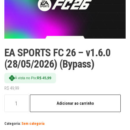
EA SPORTS FC 26 – v1.6.0
(28/05/2026) (Bypass)
À vista no Pix:
R$
45,99
R$
49,99
EA
Adicionar ao carrinho
SPORTS
FC
26
Categoria:
Sem categoria
-