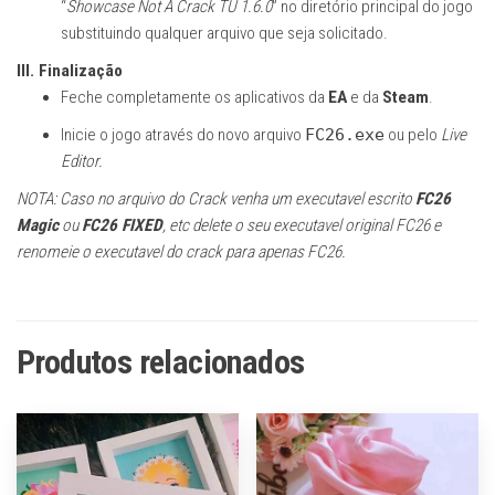
“
Showcase Not A Crack TU 1.6.0
” no diretório principal do jogo
substituindo qualquer arquivo que seja solicitado.
III. Finalização
Feche completamente os aplicativos da
EA
e da
Steam
.
Inicie o jogo através do novo arquivo
FC26.exe
ou pelo
Live
Editor.
NOTA: Caso no arquivo do Crack venha um executavel escrito
FC26
Magic
ou
FC26 FIXED
, etc delete o seu executavel original FC26 e
renomeie o executavel do crack para apenas FC26.
Produtos relacionados