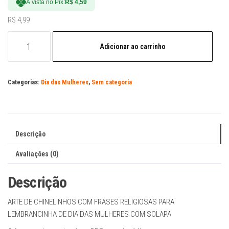
À vista no Pix:
R$
4,59
R$
4,99
Chinelo
Adicionar ao carrinho
para
Xuxinha
-
Categorias:
Dia das Mulheres
,
Sem categoria
Dia
da
Mulher
-
Descrição
Arquivo
Digital
Avaliações (0)
quantidade
Descrição
ARTE DE CHINELINHOS COM FRASES RELIGIOSAS PARA
LEMBRANCINHA DE DIA DAS MULHERES COM SOLAPA