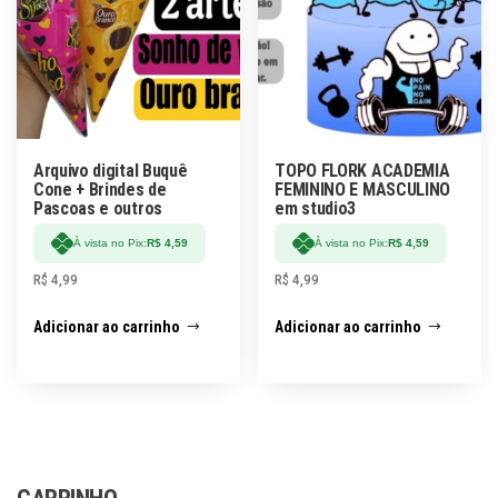
Arquivo digital Buquê
TOPO FLORK ACADEMIA
Cone + Brindes de
FEMININO E MASCULINO
Pascoas e outros
em studio3
À vista no Pix:
R$
4,59
À vista no Pix:
R$
4,59
R$
4,99
R$
4,99
Adicionar ao carrinho
Adicionar ao carrinho