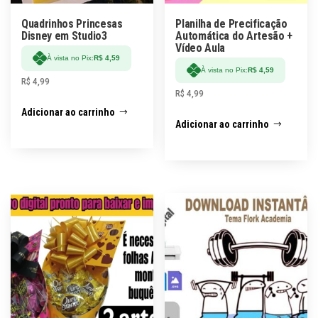
Quadrinhos Princesas
Planilha de Precificação
Disney em Studio3
Automática do Artesão +
Vídeo Aula
À vista no Pix:
R$
4,59
À vista no Pix:
R$
4,59
R$
4,99
R$
4,99
Adicionar ao carrinho
Adicionar ao carrinho