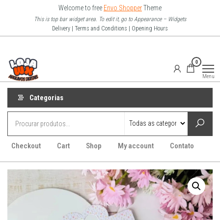
Pular
Welcome to free
Envo Shopper
Theme
para
This is top bar widget area. To edit it, go to Appearance – Widgets
Delivery | Terms and Conditions | Opening Hours
o
conteúdo
Loja Wx
0
–
Menu
Arquivo
Digitais
Categorias
Checkout
Cart
Shop
My account
Contato