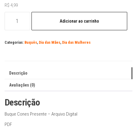
R$
4,99
Buque
Adicionar ao carrinho
Cones
Presente
-
Categorias:
Buquês
,
Dia das Mães
,
Dia das Mulheres
Arquivo
Digital
quantidade
Descrição
Avaliações (0)
Descrição
Buque Cones Presente – Arquivo Digital
PDF