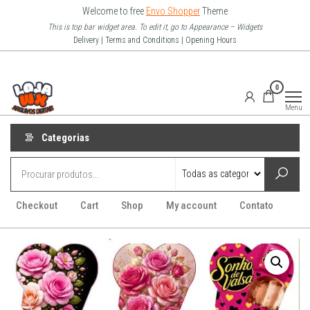
Pular
Welcome to free
Envo Shopper
Theme
para
This is top bar widget area. To edit it, go to Appearance – Widgets
Delivery | Terms and Conditions | Opening Hours
o
conteúdo
Loja Wx
0
–
Menu
Arquivo
Digitais
Categorias
Checkout
Cart
Shop
My account
Contato