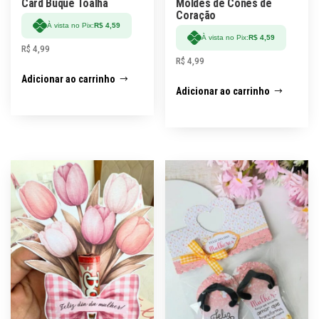
Card Buquê Toalha
Moldes de Cones de
Coração
À vista no Pix:
R$
4,59
À vista no Pix:
R$
4,59
R$
4,99
R$
4,99
Adicionar ao carrinho
Adicionar ao carrinho