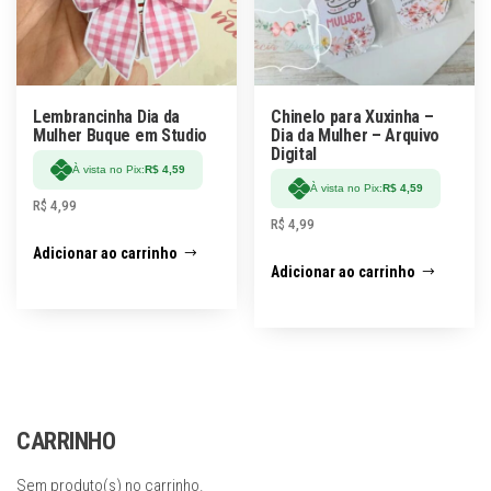
Lembrancinha Dia da
Chinelo para Xuxinha –
Mulher Buque em Studio
Dia da Mulher – Arquivo
Digital
À vista no Pix:
R$
4,59
À vista no Pix:
R$
4,59
R$
4,99
R$
4,99
Adicionar ao carrinho
Adicionar ao carrinho
CARRINHO
Sem produto(s) no carrinho.