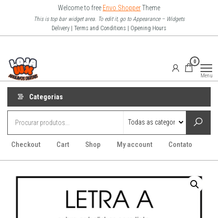
Pular
Welcome to free
Envo Shopper
Theme
para
This is top bar widget area. To edit it, go to Appearance – Widgets
Delivery | Terms and Conditions | Opening Hours
o
conteúdo
Loja Wx
0
–
Menu
Arquivo
Digitais
Categorias
Checkout
Cart
Shop
My account
Contato