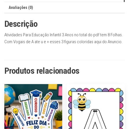
quantidade
Avaliações (0)
Descrição
Atividades Para Educação Infantil 3 Anos no total do pdf tem 8 Folhas.
Com Vogais de A ate u e + esses 3 figuras coloridas aqui do Anuncio.
Produtos relacionados