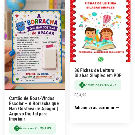
36 Fichas de Leitura
Silabas Simples em PDF
À vista no Pix:
R$
3,67
R$
3,99
Cartão de Boas-Vindas
Escolar – A Borracha que
Adicionar ao carrinho
Não Gostava de Apagar |
Arquivo Digital para
Imprimir
À vista no Pix:
R$
1,83