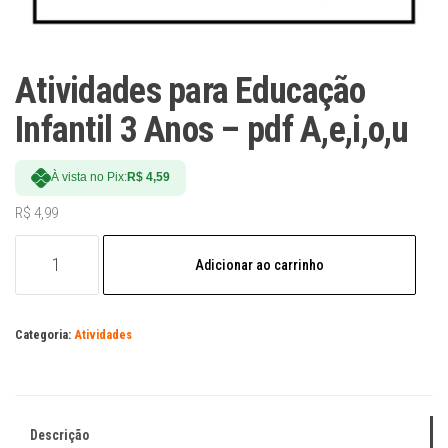
Atividades para Educação
Infantil 3 Anos – pdf A,e,i,o,u
À vista no Pix:
R$
4,59
R$
4,99
Atividades
Adicionar ao carrinho
para
Educação
Infantil
Categoria:
Atividades
3
Anos
-
pdf
Descrição
A,e,i,o,u