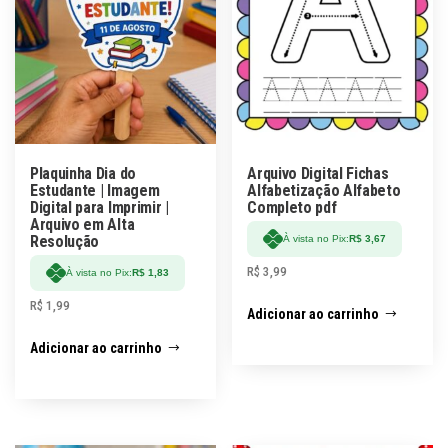
Plaquinha Dia do
Arquivo Digital Fichas
Estudante | Imagem
Alfabetização Alfabeto
Digital para Imprimir |
Completo pdf
Arquivo em Alta
Resolução
À vista no Pix:
R$
3,67
R$
3,99
À vista no Pix:
R$
1,83
R$
1,99
Adicionar ao carrinho
Adicionar ao carrinho