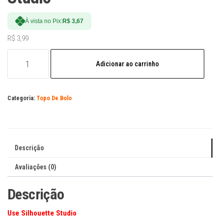
À vista no Pix:
R$
3,67
R$
3,99
Arquivo
Adicionar ao carrinho
Digital
Topo
De
Categoria:
Topo De Bolo
Bolo
Emilly
Vick
Dos
Descrição
Rosas
Em
Avaliações (0)
Studio
quantidade
Descrição
Use Silhouette Studio