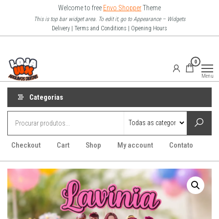
Pular
Welcome to free
Envo Shopper
Theme
para
This is top bar widget area. To edit it, go to Appearance – Widgets
Delivery | Terms and Conditions | Opening Hours
o
conteúdo
Loja Wx
0
–
Menu
Arquivo
Digitais
Categorias
Checkout
Cart
Shop
My account
Contato