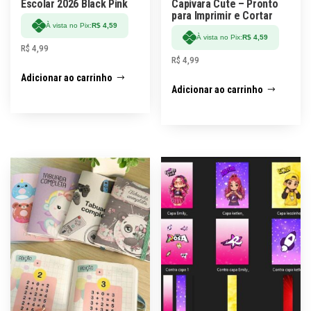
Escolar 2026 Black Pink
Capivara Cute – Pronto
para Imprimir e Cortar
À vista no Pix:
R$
4,59
À vista no Pix:
R$
4,59
R$
4,99
R$
4,99
Adicionar ao carrinho
Adicionar ao carrinho