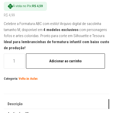
À vista no Pix:
R$
4,59
R$
4,99
Celebre a Formatura ABC com estilo! Arquivo digital de sacolinha
tamanho M, disponível em
4 modelos exclusivos
com personagens
fofos e artes coloridas. Pronto para corte em Silhouette e Tesoura.
Ideal para lembrancinhas de formatura infantil com baixo custo
de produção!
Arquivo
Adicionar ao carrinho
Digital
Sacolinha
Formatura
Categoria:
Volta às Aulas
ABC
(Tamanho
M)
-
Descrição
4
Modelos