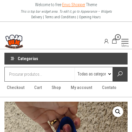
Pular
Welcome to free
Envo Shopper
Theme
para
This is top bar widget area. To edit it, go to Appearance – Widgets
Delivery | Terms and Conditions | Opening Hours
o
conteúdo
Loja Wx
0
–
Menu
Arquivo
Digitais
Categorias
Checkout
Cart
Shop
My account
Contato