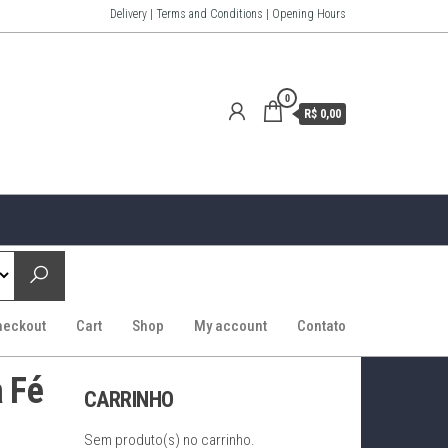
Delivery | Terms and Conditions | Opening Hours
0
R$ 0,00
heckout
Cart
Shop
My account
Contato
a Fé
CARRINHO
Sem produto(s) no carrinho.