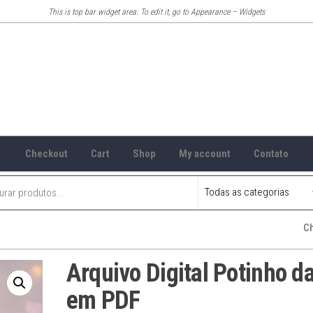
This is top bar widget area. To edit it, go to Appearance – Widgets
Checkout
Cart
Shop
My account
Contato
C
Arquivo Digital Potinho d
em PDF