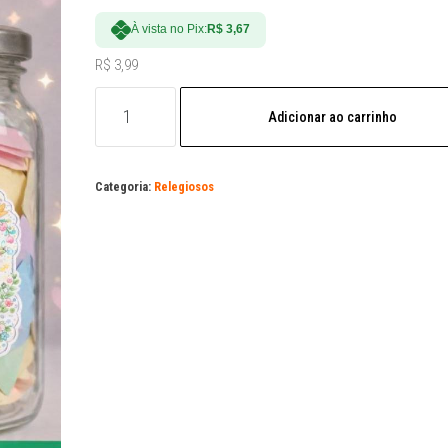
À vista no Pix:
R$
3,67
R$
3,99
Arquivo
Adicionar ao carrinho
Digital
Potinho
da
Categoria:
Relegiosos
Fé
em
PDF
quantidade