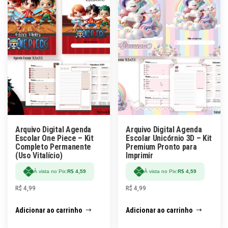
Arquivo Digital Agenda
Arquivo Digital Agenda
Escolar One Piece – Kit
Escolar Unicórnio 3D – Kit
Completo Permanente
Premium Pronto para
(Uso Vitalício)
Imprimir
À vista no Pix:
R$
4,59
À vista no Pix:
R$
4,59
R$
4,99
R$
4,99
Adicionar ao carrinho
Adicionar ao carrinho