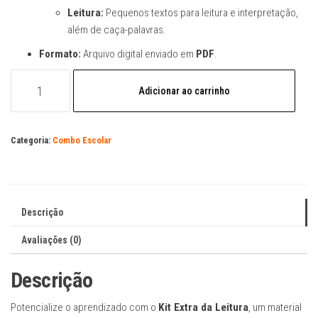
Leitura:
Pequenos textos para leitura e interpretação,
além de caça-palavras.
Formato:
Arquivo digital enviado em
PDF
.
Arquivo
Adicionar ao carrinho
Digital
Kit
Extra
Categoria:
Combo Escolar
da
Leitura
Alfabetização
e
Descrição
Jogos
quantidade
Avaliações (0)
Descrição
Potencialize o aprendizado com o
Kit Extra da Leitura
, um material