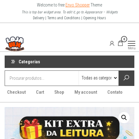
Pular
Welcome to free
Envo Shopper
Theme
para
This is top bar widget area. To edit it, go to Appearance – Widgets
Delivery | Terms and Conditions | Opening Hours
o
conteúdo
Loja Wx
0
–
Menu
Arquivo
Digitais
Categorias
Checkout
Cart
Shop
My account
Contato