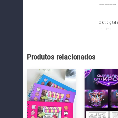
——————-
O kit digit
imprimir
Produtos relacionados