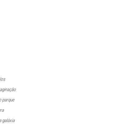
los
maginação
o parque
ura
 galáxia