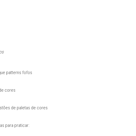
os
que patterns fofos
de cores
tões de paletas de cores
as para praticar: