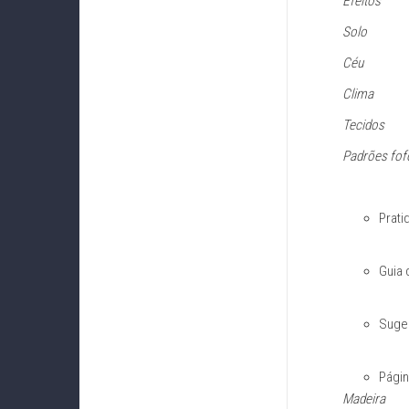
Efeitos
Solo
Céu
Clima
Tecidos
Padrões fof
Prati
Guia 
Suges
Págin
Madeira