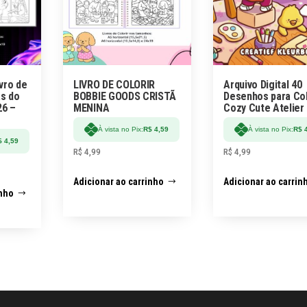
ivro de
LIVRO DE COLORIR
Arquivo Digital 40
as do
BOBBIE GOODS CRISTÃ
Desenhos para Col
26 –
MENINA
Cozy Cute Atelier
À vista no Pix:
R$
4,59
À vista no Pix:
R$
4
$
4,59
R$
4,99
R$
4,99
Adicionar ao carrinho
Adicionar ao carrin
inho