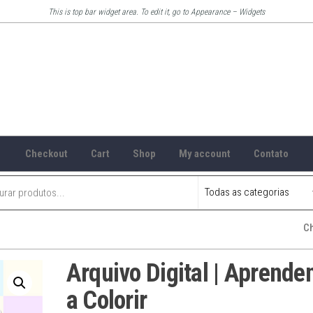
This is top bar widget area. To edit it, go to Appearance – Widgets
Checkout
Cart
Shop
My account
Contato
C
Arquivo Digital | Aprende
a Colorir