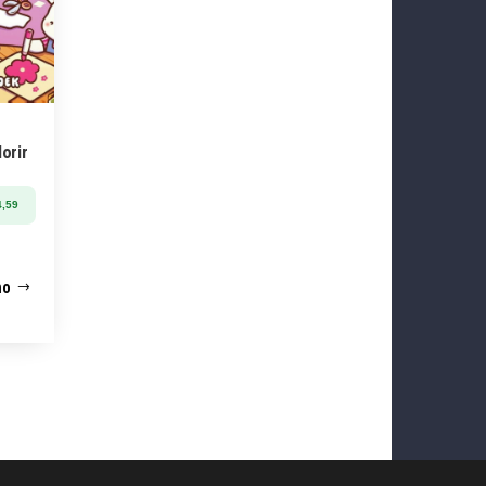
orir
,59
ho