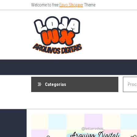
Pular
Welcome to free
Envo Shopper
Theme
para
Loja
o
Wx –
conteúdo
Arquivo
Digitais
Categorias