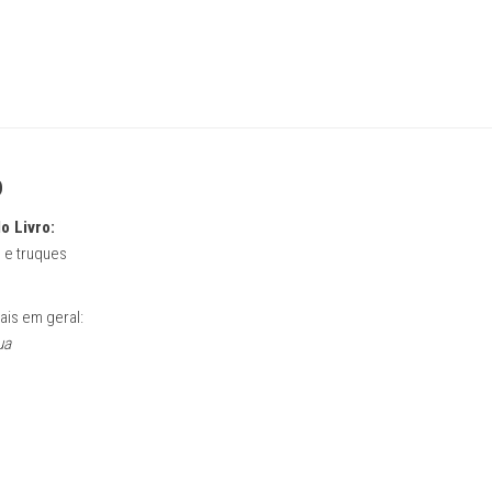
o
o Livro:
 e truques
iais em geral:
ua