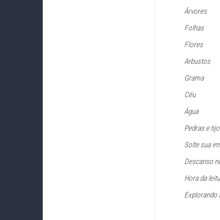
Árvores
Folhas
Flores
Arbustos
Grama
Céu
Água
Pedras e tijo
Solte sua i
Descanso n
Hora da leit
Explorando a