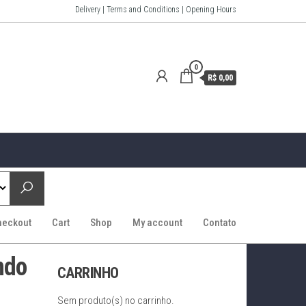
Delivery | Terms and Conditions | Opening Hours
0
R$ 0,00
heckout
Cart
Shop
My account
Contato
ndo
CARRINHO
Sem produto(s) no carrinho.