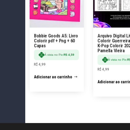
Bobbie Goods A5: Livro
Arquivo Digital L
Colorir pdf + Png + 60
Colorir Guerreir
Capas
K-Pop Colorir 20
Pamella Vieira
À vista no Pix:
R$
4,59
À vista no Pix:
R
R$
4,99
R$
4,99
Adicionar ao carrinho
Adicionar ao carr