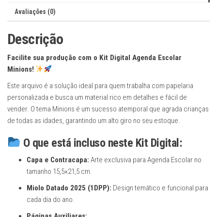
com
Avaliações (0)
Miolo
Datado
Descrição
quantidade
Facilite sua produção com o Kit Digital Agenda Escolar
Minions!
Este arquivo é a solução ideal para quem trabalha com papelaria
personalizada e busca um material rico em detalhes e fácil de
vender. O tema Minions é um sucesso atemporal que agrada crianças
de todas as idades, garantindo um alto giro no seu estoque.
O que está incluso neste Kit Digital:
Capa e Contracapa:
Arte exclusiva para Agenda Escolar no
tamanho 15,5×21,5 cm.
Miolo Datado 2025 (1DPP):
Design temático e funcional para
cada dia do ano.
Páginas Auxiliares: