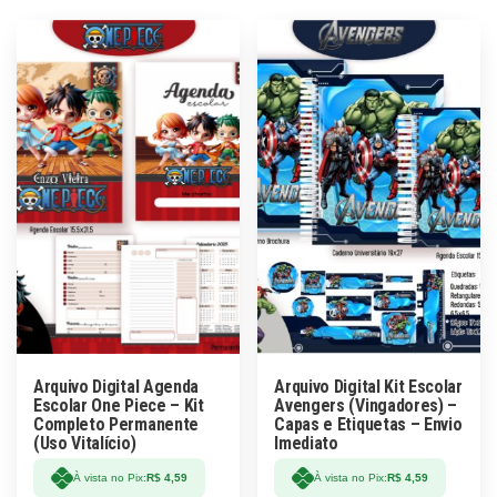
Arquivo Digital Agenda
Arquivo Digital Kit Escolar
Escolar One Piece – Kit
Avengers (Vingadores) –
Completo Permanente
Capas e Etiquetas – Envio
(Uso Vitalício)
Imediato
À vista no Pix:
R$
4,59
À vista no Pix:
R$
4,59