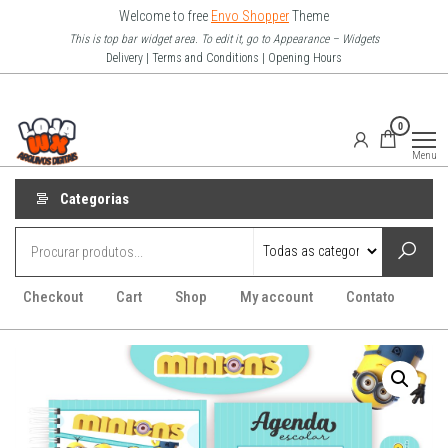
Pular
Welcome to free
Envo Shopper
Theme
para
This is top bar widget area. To edit it, go to Appearance – Widgets
Delivery | Terms and Conditions | Opening Hours
o
conteúdo
Loja Wx
0
–
Menu
Arquivo
Digitais
Categorias
Checkout
Cart
Shop
My account
Contato