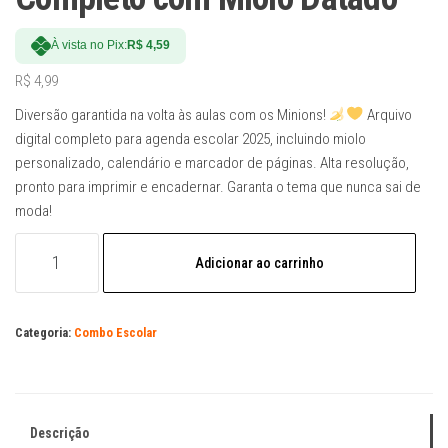
À vista no Pix:
R$
4,59
R$
4,99
Diversão garantida na volta às aulas com os Minions!
Arquivo
digital completo para agenda escolar 2025, incluindo miolo
personalizado, calendário e marcador de páginas. Alta resolução,
pronto para imprimir e encadernar. Garanta o tema que nunca sai de
moda!
Arquivo
Adicionar ao carrinho
Digital
Agenda
Escolar
Categoria:
Combo Escolar
Minions
2025
–
Kit
Descrição
Completo