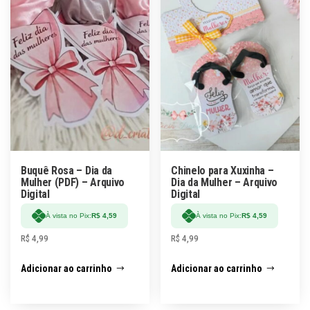
Buquê Rosa – Dia da
Chinelo para Xuxinha –
Mulher (PDF) – Arquivo
Dia da Mulher – Arquivo
Digital
Digital
À vista no Pix:
R$
4,59
À vista no Pix:
R$
4,59
R$
4,99
R$
4,99
Adicionar ao carrinho
Adicionar ao carrinho