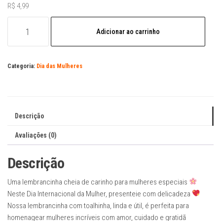
R$
4,99
Arquivo
Adicionar ao carrinho
Dia
da
Mulher
Categoria:
Dia das Mulheres
Card
Buquê
Toalha
quantidade
Descrição
Avaliações (0)
Descrição
Uma lembrancinha cheia de carinho para mulheres especiais
Neste Dia Internacional da Mulher, presenteie com delicadeza
Nossa lembrancinha com toalhinha, linda e útil, é perfeita para
homenagear mulheres incríveis com amor, cuidado e gratidã