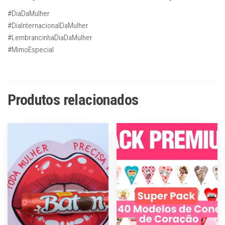
#DiaDaMulher
#DiaInternacionalDaMulher
#LembrancinhaDiaDaMulher
#MimoEspecial
Produtos relacionados