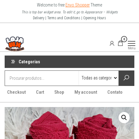
Pular
Welcome to free
Envo Shopper
Theme
para
This is top bar widget area. To edit it, go to Appearance – Widgets
Delivery | Terms and Conditions | Opening Hours
o
conteúdo
Loja Wx
0
–
Menu
Arquivo
Digitais
Categorias
Checkout
Cart
Shop
My account
Contato