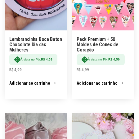
Lembrancinha Boca Baton
Pack Premium + 50
Chocolate Dia das
Moldes de Cones de
Mulheres
Coração
À vista no Pix:
R$
4,59
À vista no Pix:
R$
4,59
R$
4,99
R$
4,99
Adicionar ao carrinho
Adicionar ao carrinho