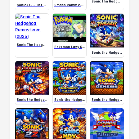
Sonic The Hedgehog: Character Pak Online
Sonic.EXE – The Original Game Online
Smash Remix 2.0.1 Online
Sonic The Hedgehog Remastered (2026)
Pokemon Lazy Green Online
Sonic the Hedgehog Thrash Online
Sonic the Hedgehog Mega Blitz Online
Sonic the Hedgehog (NES) – Improvement Plus Tracks
Sonic the Hedgehog Genesis