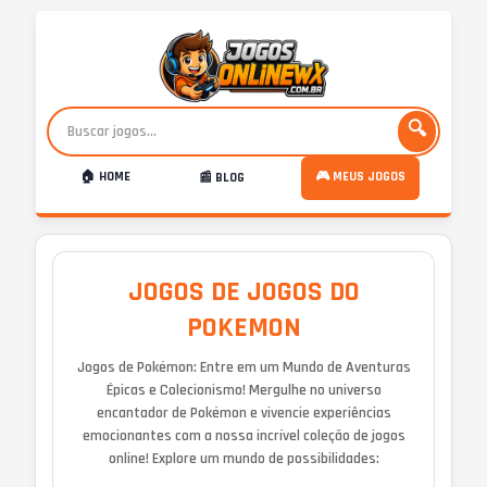
🔍
🏠 HOME
🎮 MEUS JOGOS
📰 BLOG
JOGOS DE JOGOS DO
POKEMON
Jogos de Pokémon: Entre em um Mundo de Aventuras
Épicas e Colecionismo! Mergulhe no universo
encantador de Pokémon e vivencie experiências
emocionantes com a nossa incrível coleção de jogos
online! Explore um mundo de possibilidades: