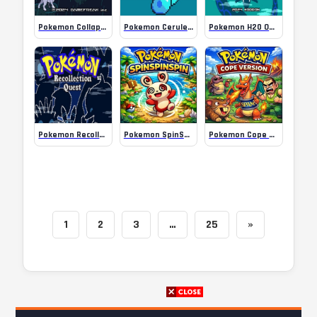
Pokemon Collapse Online
Pokemon Cerulean Aquarium Online
Pokemon H20 Online
Pokemon Recollection Quest Online
Pokemon SpinSpinSpin Online
Pokemon Cope Version Online
Paginação
1
2
3
…
25
»
de
posts