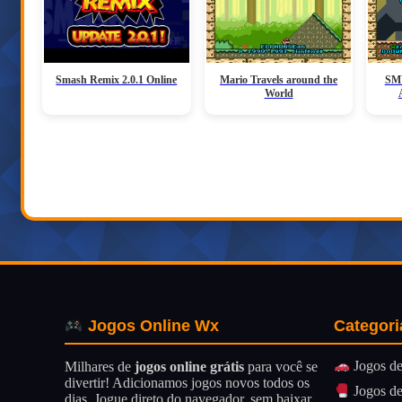
Smash Remix 2.0.1 Online
Mario Travels around the
SMW
World
Categori
Jogos Online Wx
Jogos de
Milhares de
jogos online grátis
para você se
divertir! Adicionamos jogos novos todos os
Jogos de
dias. Jogue direto do navegador, sem baixar