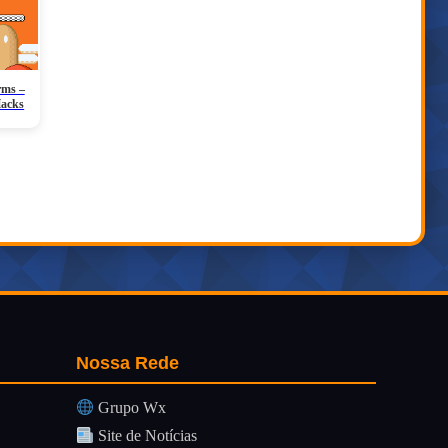
rms –
Hacks
Nossa Rede
Grupo Wx
Site de Notícias