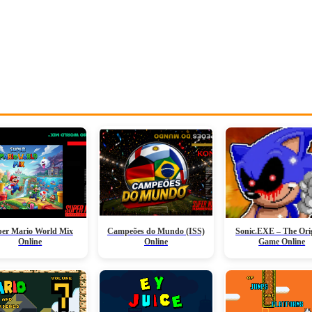
er Mario World Mix
Campeões do Mundo (ISS)
Sonic.EXE – The Ori
Online
Online
Game Online