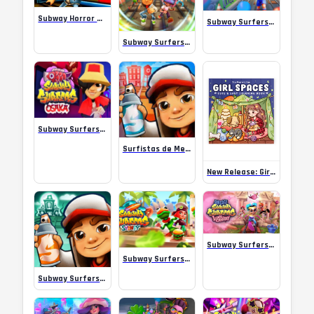
Subway Horror Chapter 1
Subway Surfers Summer Games in Paris
Subway Surfers Classic
Subway Surfers Osaka 2025
Surfistas de Metrô de Naag
New Release: Girl Spaces Cute & Easy Coloring Book by Southern Lotus!
Subway Surfers Greece 2024
Subway Surfers World Tour Sydney 2024
Subway Surfers v3.36.0 – XTZ Games Apk