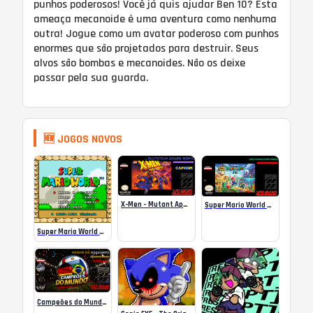
punhos poderosos! Você já quis ajudar Ben 10? Esta
ameaça mecanoide é uma aventura como nenhuma
outra! Jogue como um avatar poderoso com punhos
enormes que são projetados para destruir. Seus
alvos são bombas e mecanoides. Não os deixe
passar pela sua guarda.
🆕 JOGOS NOVOS
X-Men – Mutant Apocalypse Rebalanced Online
Super Mario World Mix Online
Super Mario World SA-1 Online
Campeões do Mundo (ISS) Online